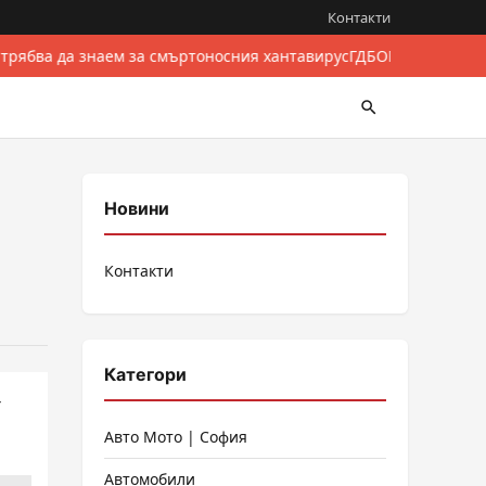
Контакти
 трябва да знаем за смъртоносния хантавирус
ГДБОП разби между
Новини
Контакти
Категори
т
Авто Мото | София
Автомобили