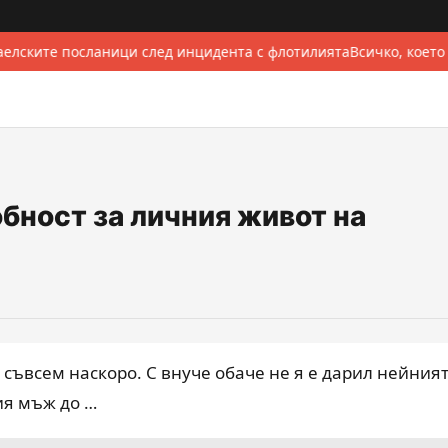
елските посланици след инцидента с флотилията
Всичко, което
бност за личния живот на
съвсем наскоро. С внуче обаче не я е дарил нейния
ия мъж до …