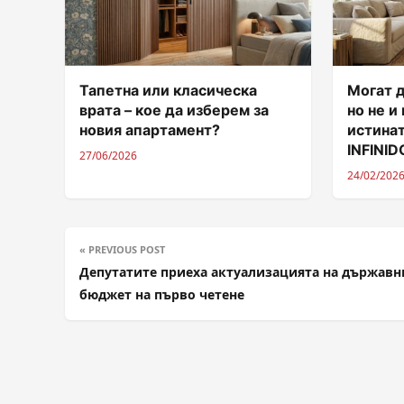
Тапетна или класическа
Могат д
врата – кое да изберем за
но не и
новия апартамент?
истинат
INFINI
27/06/2026
24/02/202
« PREVIOUS POST
Депутатите приеха актуализацията на държавн
бюджет на първо четене