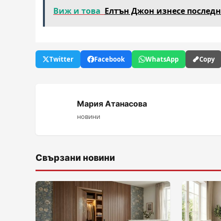
Виж и това
Елтън Джон изнесе последн
Twitter
Facebook
WhatsApp
Copy
Мария Атанасова
новини
Свързани новини