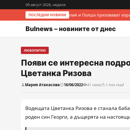
09 август 2026, неделя
Италия и Полша призовават изра
ПОСЛЕДНИ НОВИНИ
Bulnews – новините от днес
ЛЮБОПИТНО
Появи се интересна подро
Цветанка Ризова
Мария Атанасова
16/06/2022
41 views
1 min read
Водещата Цветанка Ризова е станала баба 
роден син Георги, а дъщерята на настоящ