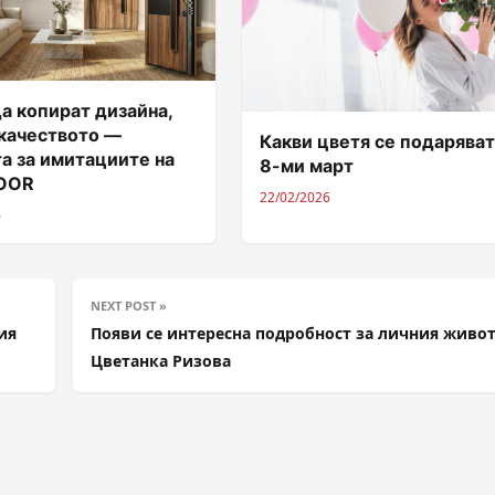
а копират дизайна,
 качеството —
Какви цветя се подаряват
а за имитациите на
8-ми март
DOOR
22/02/2026
6
NEXT POST »
ия
Появи се интересна подробност за личния живот
Цветанка Ризова