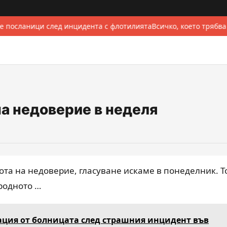
е посланици след инцидента с флотилията
Всичко, което трябва
на недоверие в неделя
вота на недоверие, гласуване искаме в понеделник. Т
родното …
ия от болницата след страшния инцидент във