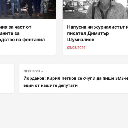
ия за част от
Напусна ни журналистът 
аните за
писател Димитър
одство на фентанил
Шумналиев
6
05/08/2026
NEXT POST »
Йорданов: Кирил Петков се счупи да пише SMS-и
един от нашите депутати