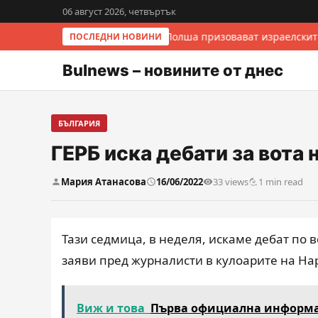
06 август 2026, четвъртък
Италия и Полша призовават израелскит
ПОСЛЕДНИ НОВИНИ
Bulnews – новините от днес
БЪЛГАРИЯ
ГЕРБ иска дебати за вота 
Мария Атанасова
16/06/2022
33 views
1 min read
Тази седмица, в неделя, искаме дебат по 
заяви пред журналисти в кулоарите на На
Виж и това
Първа официална информац