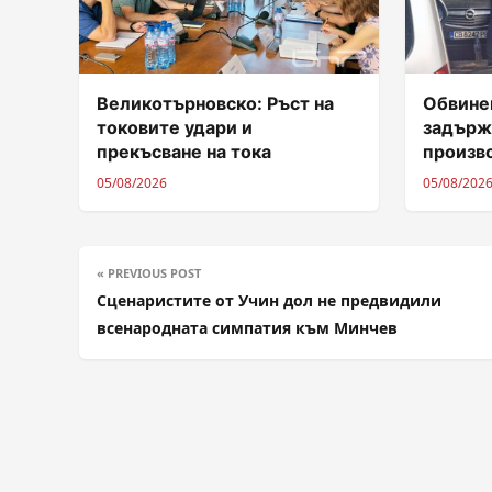
Великотърновско: Ръст на
Обвинен
токовите удари и
задърж
прекъсване на тока
произв
05/08/2026
05/08/202
« PREVIOUS POST
Сценаристите от Учин дол не предвидили
всенародната симпатия към Минчев