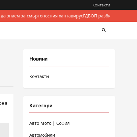
Контакти
 да знаем за смъртоносния хантавирус
ГДБОП разби международе
Новини
Контакти
ова
Категори
Авто Мото | София
Автомобили