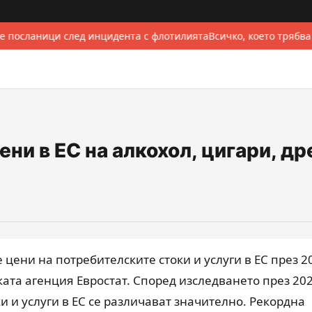
е посланици след инцидента с флотилията
Всичко, което трябва
ни в ЕС на алкохол, цигари, др
цени на потребителските стоки и услуги в ЕС през 2
ката агенция Евростат. Според изследването през 202
и и услуги в ЕС се различават значително. Рекордна