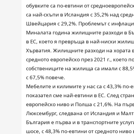
обувките са по-евтини от средноевропейск
са най-скъпи в Исландия с 35,2% над средн
Швейцария с 29,2%. Проблемът с инфлация
Миналата година жилищните разходи в Бъл
в ЕС, което я превръща в най-ниски жилищ
Хърватия. Жилищните разходи на хората в
средното европейско през 2021 г., което 
собствениците на жилища са имали с 88,5%
с 67,5% повече.
Мебелите и килимите у нас са с 43,3% по-ев
показател сме най-евтини в ЕС. След стра
европейско ниво и Полша с 21,6%. На първ
Люксембург, следвана от Исландия и Малт
България е първа и в транспортните услуги
шосе, с 48,3% по-евтини от средното нив