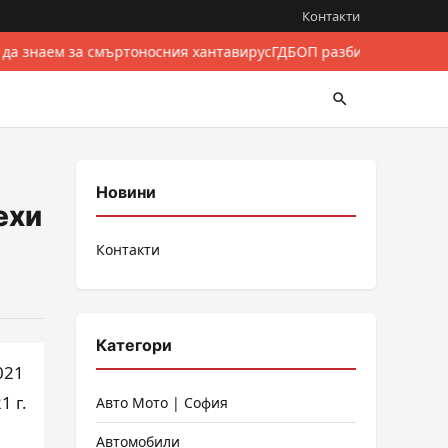
Контакти
 да знаем за смъртоносния хантавирус
ГДБОП разби международе
Новини
ехи
Контакти
Категори
021
1 г.
Авто Мото | София
Автомобили