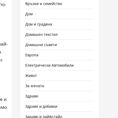
Връзки и семейство
по-
Дом
Дом и градина
Домашен текстил
най-
Домашни съвети
о
Европа
ъс
Електрически Автомобили
Живот
За жената
Здраве
е и
Здраве и добавки
амо
Здраве и лайфстайл