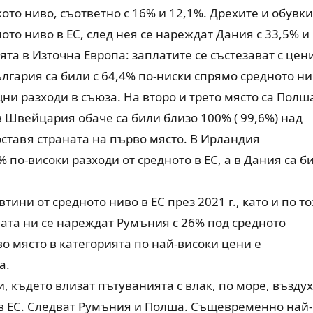
ото ниво, съответно с 16% и 12,1%. Дрехите и обувк
ото ниво в ЕС, след нея се нареждат Дания с 33,5% и
та в Източна Европа: заплатите се състезават с цен
гария са били с 64,4% по-ниски спрямо средното н
ни разходи в съюза. На второ и трето място са Полш
 Швейцария обаче са били близо 100% ( 99,6%) над
поставя страната на първо място. В Ирландия
 по-високи разходи от средното в ЕС, а в Дания са б
тини от средното ниво в ЕС през 2021 г., като и по то
ната ни се нареждат Румъния с 26% под средното
о място в категорията по най-високи цени е
а.
, където влизат пътуванията с влак, по море, въздух
о в ЕС. Следват Румъния и Полша. Същевременно най-