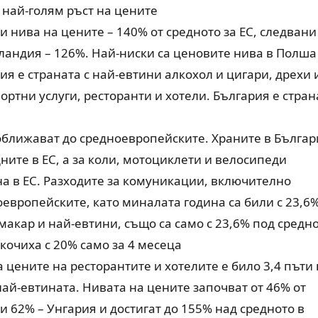
с най-голям ръст на цените
и нива на цените – 140% от средното за ЕС, следвани
андия – 126%. Най-ниски са ценовите нива в Полша
ия е страната с най-евтини алкохол и цигари, дрехи 
ртни услуги, ресторанти и хотели. България е стран
доближават до средноевропейските. Храните в Бълга
ните в ЕС, а за коли, мотоциклети и велосипеди
на в ЕС. Разходите за комуникации, включително
европейските, като миналата година са били с 23,6
 макар и най-евтини, също са само с 23,6% под средн
скочиха с 20% само за 4 месеца
а цените на ресторантите и хотелите е било 3,4 пъти 
най-евтината. Нивата на цените започват от 46% от
и 62% – Унгария и достигат до 155% над средното в