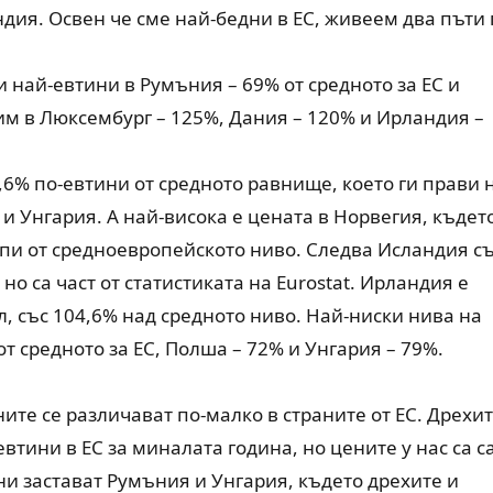
ия. Освен че сме най-бедни в ЕС, живеем два пъти 
 най-евтини в Румъния – 69% от средното за ЕС и
им в Люксембург – 125%, Дания – 120% и Ирландия –
5,6% по-евтини от средното равнище, което ги прави 
 и Унгария. А най-висока е цената в Норвегия, къдет
ъпи от средноевропейското ниво. Следва Исландия с
 но са част от статистиката на Eurostat. Ирландия е
л, със 104,6% над средното ниво. Най-ниски нива на
т средното за ЕС, Полша – 72% и Унгария – 79%.
ите се различават по-малко в страните от ЕС. Дрехит
втини в ЕС за миналата година, но цените у нас са с
 ни застават Румъния и Унгария, където дрехите и