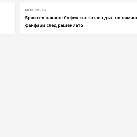
NEXT POST »
Брюксел чакаше София със затаен дъх, но няма
фанфари след решението