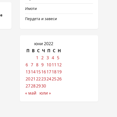
Имоти
ше
Пердета и завеси
юни 2022
П
В
С
Ч
П
С
Н
1
2
3
4
5
6
7
8
9
10
11
12
13
14
15
16
17
18
19
20
21
22
23
24
25
26
27
28
29
30
« май
юли »