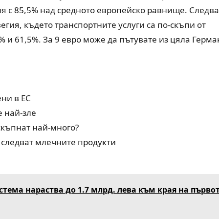
ия с 85,5% над средното европейско равнище. Следва
гия, където транспортните услуги са по-скъпи от
% и 61,5%. За 9 евро може да пътувате из цяла Герм
ени в ЕС
е най-зле
скъпнат най-много?
, следват млечните продукти
тема нараства до 1.7 млрд. лева към края на първо