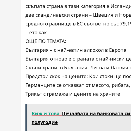
скъпата страна в тази категория е Исланд
две скандинавски страни – Швеция и Норве
средното равнище в ЕС съответно със 79,1
– ето как
ОЩЕ ПО ТЕМАТА:
България – с най-евтин алкохол в Европа
България отново е страната с най-ниски ц
Скъпи храни: в България, Литва и Латвия 
Предстои скок на цените: Кои стоки ще по
Германците се отказват от месото, рибата
Трикът с грамажа и цените на храните
Виж и това
Печалбата на банковата сис
полугодие