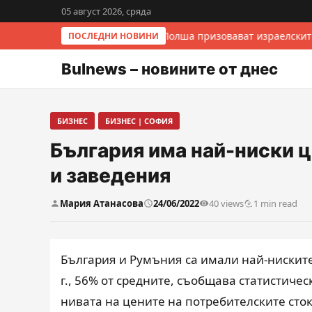
05 август 2026, сряда
Италия и Полша призовават израелскит
ПОСЛЕДНИ НОВИНИ
Bulnews – новините от днес
БИЗНЕС
БИЗНЕС | СОФИЯ
България има най-ниски це
и заведения
Мария Атанасова
24/06/2022
40 views
1 min read
България и Румъния са имали най-ниските 
г., 56% от средните, съобщава статистичес
нивата на цените на потребителските сток