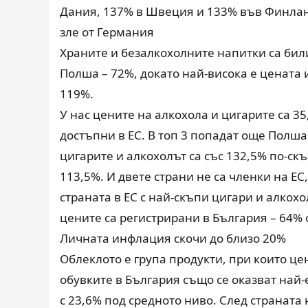
Дания, 137% в Швеция и 133% във Финланд
зле от Германия
Храните и безалкохолните напитки са били
Полша – 72%, докато най-висока е цената 
119%.
У нас цените на алкохола и цигарите са 3
достъпни в ЕС. В топ 3 попадат още Полша
цигарите и алкохолът са със 132,5% по-ск
113,5%. И двете страни не са членки на ЕС,
страната в ЕС с най-скъпи цигари и алкохо
цените са регистрирани в България – 64% о
Личната инфлация скочи до близо 20%
Облеклото е група продукти, при които цен
обувките в България също се оказват най-е
с 23,6% под средното ниво. След страната