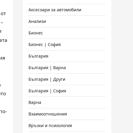
Аксесоари за автомобили
 от
Анализи
 –
и
Бизнес
ата
Бизнес | София
България
рия
България | Варна
България | Други
%
България | София
ото
Варна
по-
Взаимоотношения
Връзки и психология