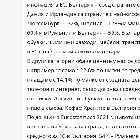
инфлация в ЕС, България – сред страните 
Дания и Ирландия са страните с най-висок
Люксембург – 132%, Швеция – 128% и Финл
60% и в Румъния и България – 56%. Българ
обувки, жилищни разходи, мебели, транспо
в ЕС с най-евтини алкохол и цигари
В други категории обаче цените у нас се 
например са само с 22,6% по-ниски от сред
плащаме с 14,1% по-малко от средната це
телефон и интернет, също догонват средно
по-ниски. Дрехите и обувките в България,
ниво в съюза. Кофас: Храните в България 
По данни на Eurostat през 2021 г. нивото н
високо в най-скъпата страна, отколкото в 
средното за ЕС в България, 54% – Румъния 