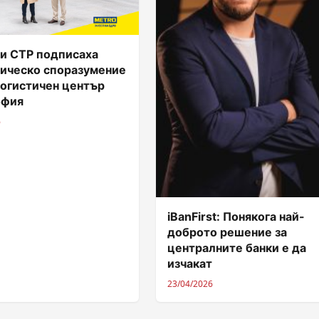
и CTP подписаха
гическо споразумение
логистичен център
офия
6
iBanFirst: Понякога най-
доброто решение за
централните банки е да
изчакат
23/04/2026