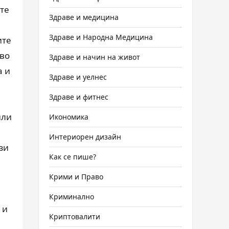
ите
Здраве и медицина
Здраве и Народна Медицина
ите
иво
Здраве и начин на живот
а и
Здраве и уелнес
Здраве и фитнес
или
Икономика
Интериорен дизайн
зи
Как се пише?
Крими и Право
Криминално
 и
Криптовалити