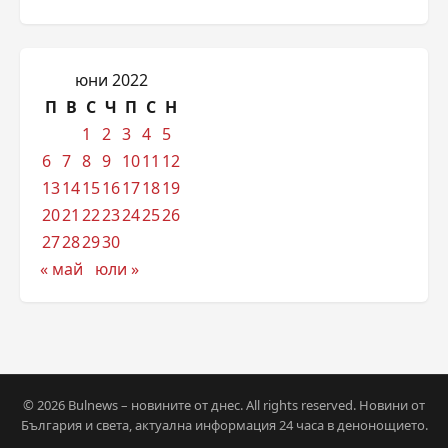
юни 2022
П
В
С
Ч
П
С
Н
1
2
3
4
5
6
7
8
9
10
11
12
13
14
15
16
17
18
19
20
21
22
23
24
25
26
27
28
29
30
« май
юли »
© 2026 Bulnews – новините от днес. All rights reserved. Новини от
България и света, актуална информация 24 часа в денонощието.