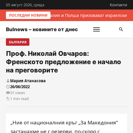
05 август 2026, сряда
Контакти
Италия и Полша призовават израелските 
ПОСЛЕДНИ НОВИНИ
Bulnews – новините от днес
БЪЛГАРИЯ
Проф. Николай Овчаров:
Френското предложение е начало
на преговорите
Мария Атанасова
26/06/2022
31 views
1 min read
„Ние от националния кръг „За Македония“
застанахме не с резерви, по-скоро с