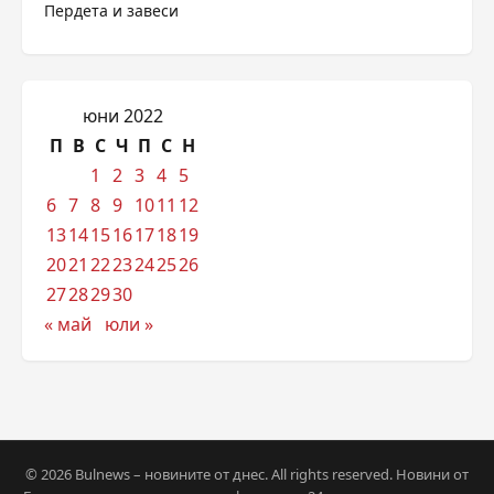
Пердета и завеси
юни 2022
П
В
С
Ч
П
С
Н
1
2
3
4
5
6
7
8
9
10
11
12
13
14
15
16
17
18
19
20
21
22
23
24
25
26
27
28
29
30
« май
юли »
© 2026 Bulnews – новините от днес. All rights reserved. Новини от