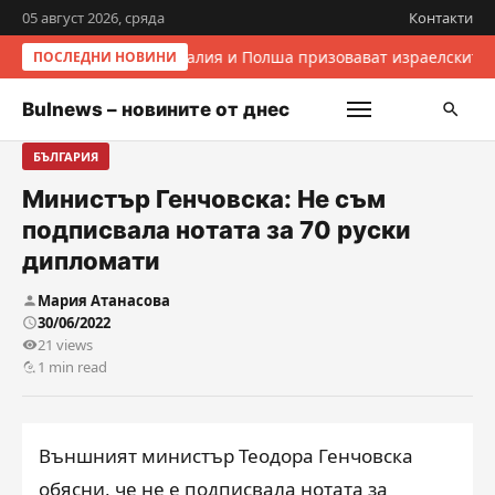
05 август 2026, сряда
Контакти
Италия и Полша призовават израелските 
ПОСЛЕДНИ НОВИНИ
Bulnews – новините от днес
БЪЛГАРИЯ
Министър Генчовска: Не съм
подписвала нотата за 70 руски
дипломати
Мария Атанасова
30/06/2022
21 views
1 min read
Външният министър Теодора Генчовска
обясни, че не е подписвала нотата за