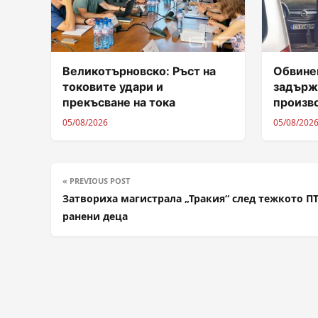
Великотърновско: Ръст на
Обвинен
токовите удари и
задърж
прекъсване на тока
произв
05/08/2026
05/08/202
« PREVIOUS POST
Затвориха магистрала „Тракия“ след тежкото ПТ
ранени деца