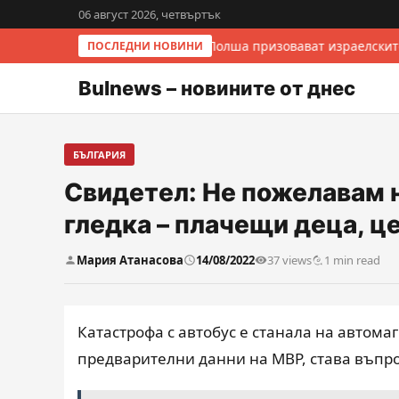
06 август 2026, четвъртък
Италия и Полша призовават израелскит
ПОСЛЕДНИ НОВИНИ
Bulnews – новините от днес
БЪЛГАРИЯ
Свидетел: Не пожелавам 
гледка – плачещи деца, ц
Мария Атанасова
14/08/2022
37 views
1 min read
Катастрофа с автобус е станала на автома
предварителни данни на МВР, става въпро