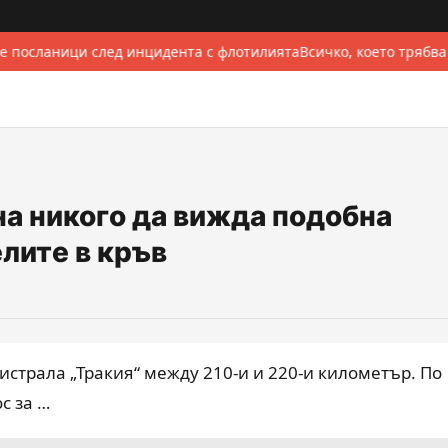
е посланици след инцидента с флотилията
Всичко, което трябва
на никого да вижда подобна
елите в кръв
гистрала „Тракия“ между 210-и и 220-и километър. По
с за …