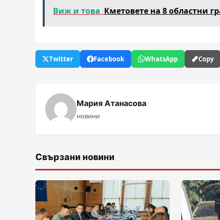
Виж и това
Кметовете на 8 областни г
Twitter
Facebook
WhatsApp
Copy
Мария Атанасова
новини
Свързани новини