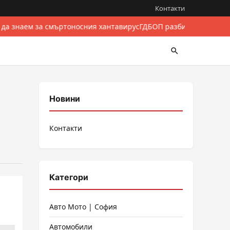
Контакти
 да знаем за смъртоносния хантавирус
ГДБОП разби международе
Новини
Контакти
Категори
Авто Мото | София
Автомобили