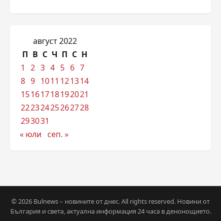
август 2022
П
В
С
Ч
П
С
Н
1
2
3
4
5
6
7
8
9
10
11
12
13
14
15
16
17
18
19
20
21
22
23
24
25
26
27
28
29
30
31
« юли
сеп. »
© 2026 Bulnews – новините от днес. All rights reserved. Новини от
България и света, актуална информация 24 часа в денонощието.