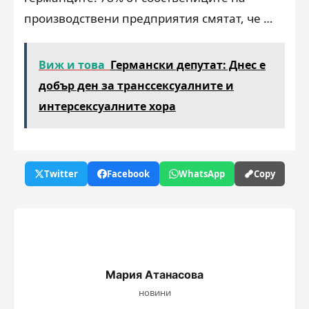
производствени предприятия смятат, че …
Виж и това
Германски депутат: Днес е
добър ден за транссексуалните и
интерсексуалните хора
Twitter
Facebook
WhatsApp
Copy
Мария Атанасова
новини