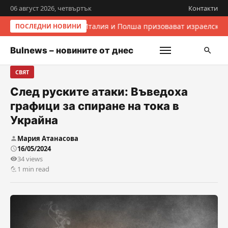
06 август 2026, четвъртък
Контакти
Италия и Полша призовават израелскит
ПОСЛЕДНИ НОВИНИ
Bulnews – новините от днес
СВЯТ
След руските атаки: Въведоха
графици за спиране на тока в
Украйна
Мария Атанасова
16/05/2024
34 views
1 min read