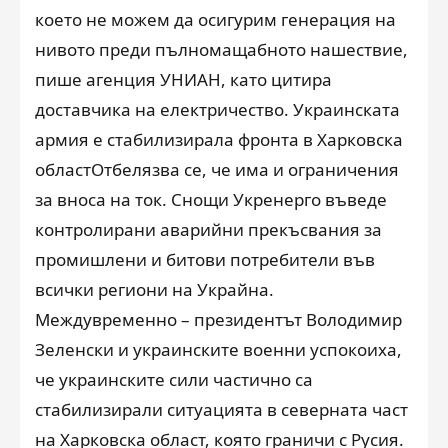
което не можем да осигурим генерация на
нивото преди пълномащабното нашествие,
пише агенция УНИАН, като цитира
доставчика на електричество. Украинската
армия е стабилизирала фронта в Харковска
областОтбелязва се, че има и ограничения
за вноса на ток. Снощи Укренерго въведе
контролирани аварийни прекъсвания за
промишлени и битови потребители във
всички региони на Украйна.
Междувременно – президентът Володимир
Зеленски и украинските военни успокоиха,
че украинските сили частично са
стабилизирали ситуацията в северната част
на Харковска област, която граничи с Русия.