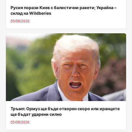
Русия порази Киев с балистични ракети; Украйна –
склад на Wildberies
05/08/2026
Тръмп: Ормуз ще бъде отворен скоро или иранците
ще бъдат ударени силно
05/08/2026