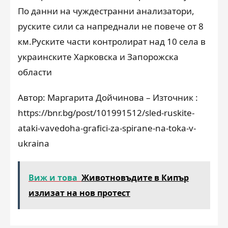
По данни на чуждестранни анализатори,
руските сили са напреднали не повече от 8
км.Руските части контролират над 10 села в
украинските Харковска и Запорожска
области
Автор: Маргарита Дойчинова – Източник :
https://bnr.bg/post/101991512/sled-ruskite-
ataki-vavedoha-grafici-za-spirane-na-toka-v-
ukraina
Виж и това
Животновъдите в Кипър
излизат на нов протест