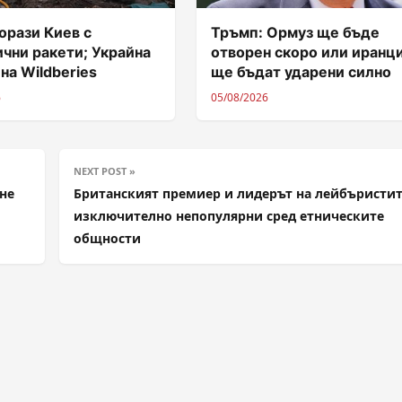
орази Киев с
Тръмп: Ормуз ще бъде
чни ракети; Украйна
отворен скоро или иранц
 на Wildberies
ще бъдат ударени силно
6
05/08/2026
NEXT POST »
не
Британският премиер и лидерът на лейбъристит
изключително непопулярни сред етническите
общности