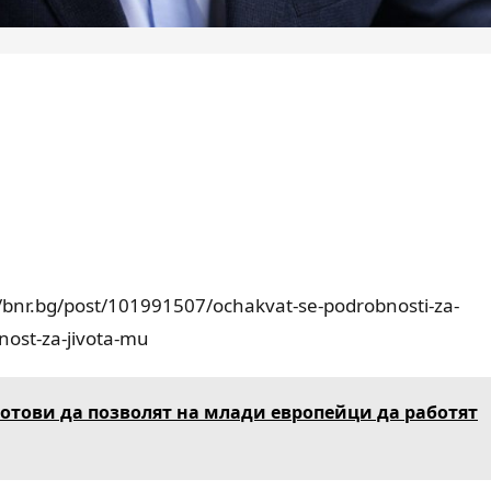
/bnr.bg/post/101991507/ochakvat-se-podrobnosti-za-
nost-za-jivota-mu
отови да позволят на млади европейци да работят