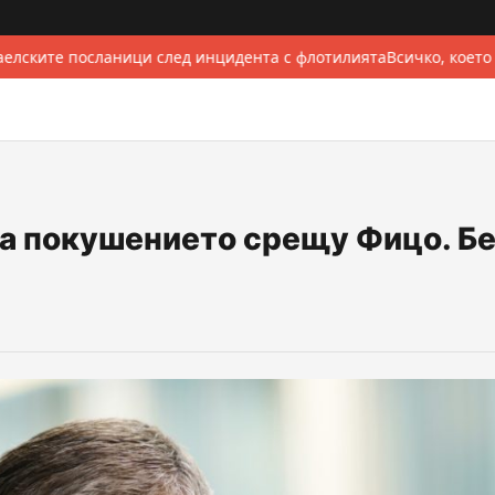
елските посланици след инцидента с флотилията
Всичко, което
за покушението срещу Фицо. Б