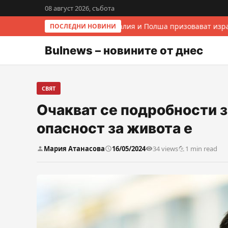
08 август 2026, събота
Италия и Полша призовават изра
ПОСЛЕДНИ НОВИНИ
Bulnews – новините от днес
СВЯТ
Очакват се подробности 
опасност за живота е
Мария Атанасова
16/05/2024
34 views
1 min read