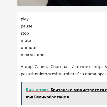
play
pause
stop
mute
unmute
max volume
Автор: Савина Спасова – Източник : https:/
pokushenieto-sreshtu-robert-fico-nama-opas
Виж и това
Британски министрите са г
във Великобритания