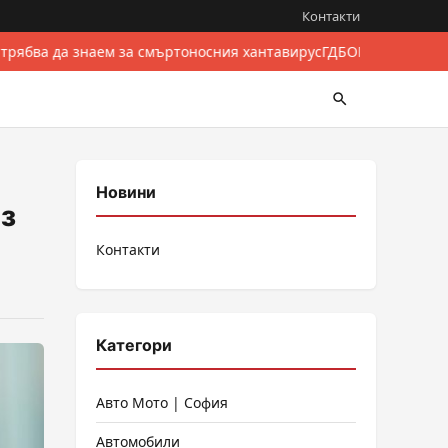
Контакти
 трябва да знаем за смъртоносния хантавирус
ГДБОП разби между
Новини
ез
Контакти
Категори
Авто Мото | София
Автомобили