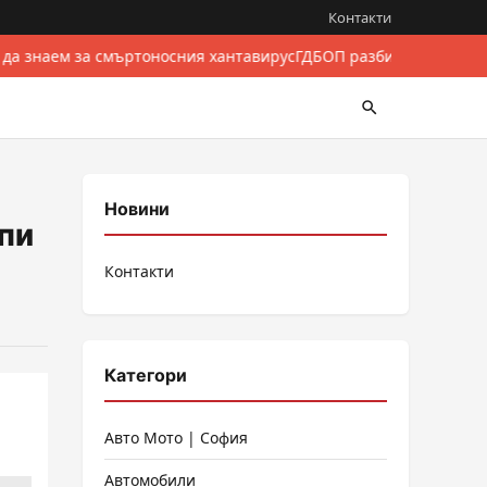
Контакти
 да знаем за смъртоносния хантавирус
ГДБОП разби международе
Новини
упи
Контакти
Категори
Авто Мото | София
Автомобили