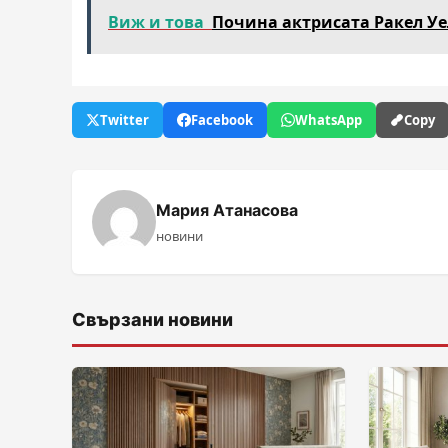
Виж и това
Почина актрисата Ракел У
Twitter
Facebook
WhatsApp
Copy
Мария Атанасова
новини
Свързани новини