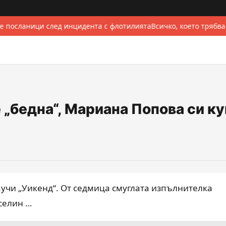
е посланици след инцидента с флотилията
Всичко, което трябва
 „бедна“, Мариана Попова си к
аучи „Уикенд“. От седмица смуглата изпълнителка
селин …