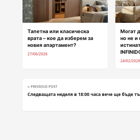
Тапетна или класическа
Могат д
врата – кое да изберем за
но не и
новия апартамент?
истинат
INFINI
27/06/2026
24/02/202
« PREVIOUS POST
Следващата неделя в 18:00 часа вече ще бъде т