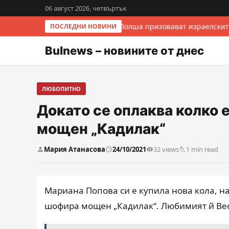
06 август 2026, четвъртък
Италия и Полша призовават израелскит
ПОСЛЕДНИ НОВИНИ
Bulnews – новините от днес
ЛЮБОПИТНО
Докато се оплаква колко е
мощен „Кадилак“
Мария Атанасова
24/10/2021
32 views
1 min read
Мариана Попова си е купила нова кола, н
шофира мощен „Кадилак“. Любимият й Ве