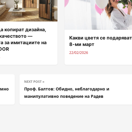
а копират дизайна,
 качеството —
Какви цветя се подаряват
а за имитациите на
8-ми март
DOOR
22/02/2026
6
NEXT POST »
ъмно
Проф. Балтов: Обидно, неблагодарно и
манипулативно поведение на Радев