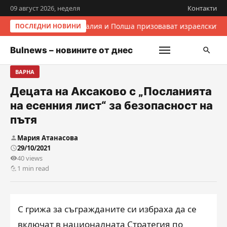
09 август 2026, неделя
Контакти
Италия и Полша призовават израелските 
ПОСЛЕДНИ НОВИНИ
Bulnews – новините от днес
ВАРНА
Децата на Аксаково с „Посланията
на есенния лист“ за безопасност на
пътя
Мария Атанасова
29/10/2021
40 views
1 min read
С грижа за съгражданите си избраха да се
включат в националната Стратегия по