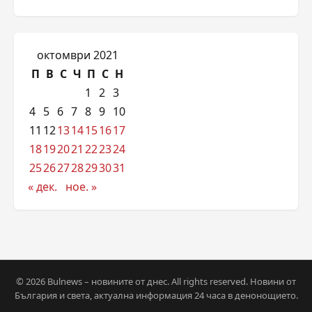
октомври 2021
П
В
С
Ч
П
С
Н
1
2
3
4
5
6
7
8
9
10
11
12
13
14
15
16
17
18
19
20
21
22
23
24
25
26
27
28
29
30
31
« дек.
ное. »
© 2026 Bulnews – новините от днес. All rights reserved. Новини от
България и света, актуална информация 24 часа в денонощието.