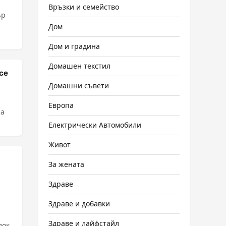
Връзки и семейство
ър
Дом
Дом и градина
Домашен текстил
се
Домашни съвети
Европа
на
Електрически Автомобили
Живот
За жената
Здраве
Здраве и добавки
Здраве и лайфстайл
лок