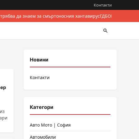
Контакти
 трябва да знаем за смъртоносния хантавирус
ГДБОП разби межд
Новини
Контакти
пер
Категори
из
уари
Авто Мото | София
Автомобили