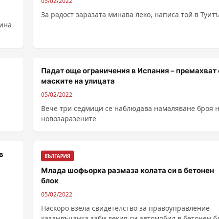
05/02/2022
За радост заразата минава леко, написа той в Туит
ина
Падат още ограничения в Испания – премахват 
маските на улицата
05/02/2022
Вече три седмици се наблюдава намаляване броя 
новозаразените
в
БЪЛГАРИЯ
Млада шофьорка размаза колата си в бетонен
блок
05/02/2022
Наскоро взела свидетелство за правоуправление
казанлъчанка заби лекия си автомобил в бетонен б