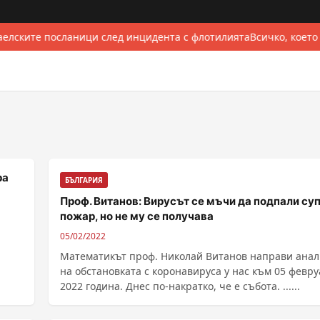
елските посланици след инцидента с флотилията
Всичко, което
ра
БЪЛГАРИЯ
Проф. Витанов: Вирусът се мъчи да подпали су
пожар, но не му се получава
05/02/2022
Математикът проф. Николай Витанов направи анал
на обстановката с коронавируса у нас към 05 февр
2022 година. Днес по-накратко, че е събота. ......