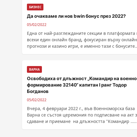
БИЗНЕС
Да очакваме ли нов bwin бонус през 2022?
05/02/2022
Една от най-разглежданите секции в платформата 
всеки един онлайн бранд, фокусиран върху онлайн
прогнози и казино игри, е именно тази с бонусите.
Няма как да не открием, че потребителите искат д
вземат колкото се може повече...
ВАРНА
Освободиха от длъжност „Командир на военно
формирование 32140“ капитан I ранг Тодор
Богданов
05/02/2022
Вчера, 4 февруари 2022 г., във Военноморска база
Варна се състоя церемония по подписване на акт 
сдаване и приемане на длъжността "Командир .....