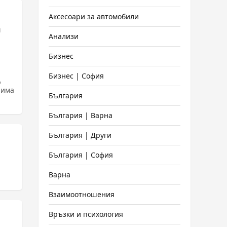
Аксесоари за автомобили
и
Анализи
Бизнес
Бизнес | София
д
 има
България
България | Варна
България | Други
България | София
Варна
Взаимоотношения
Връзки и психология