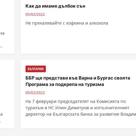
Как да имаме дълбок сън
05/02/2022
Не прекалявайте с кофеина и алкохола
на
а
БЪЛГАРИЯ
ББР ще представи във Варна и Бургас своята
Програма за подкрепа на туризма
05/02/2022
На 7 февруари председателят на Комисията по
туризъм в НС Илин Димитров и изпълнителният
за
директор на Българската банка за развитие Влади
.
Георгиев ......