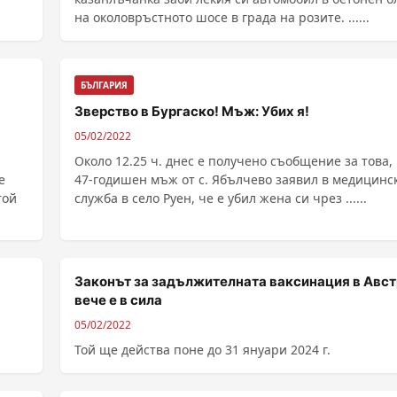
на околовръстното шосе в града на розите. ......
БЪЛГАРИЯ
Зверство в Бургаско! Мъж: Убих я!
05/02/2022
Около 12.25 ч. днес е получено съобщение за това,
е
47-годишен мъж от с. Ябълчево заявил в медицинс
той
служба в село Руен, че е убил жена си чрез ......
Законът за задължителната ваксинация в Авс
вече е в сила
05/02/2022
Той ще действа поне до 31 януари 2024 г.