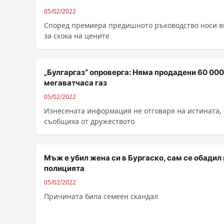
05/02/2022
Според премиера предишното ръководство носи в
за скока на цените
„Булгаргаз“ опроверга: Няма продадени 60 000
мегаватчаса газ
05/02/2022
Изнесената информация не отговаря на истината,
съобщиха от дружеството
Мъж е убил жена си в Бургаско, сам се обадил 
полицията
05/02/2022
Причината била семеен скандал