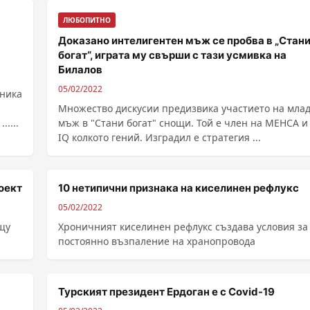
ЛЮБОПИТНО
Доказано интелигентен мъж се пробва в „Стан
богат“, играта му свърши с тази усмивка на
Билалов
05/02/2022
жника
Множество дискусии предизвика участието на мла
театъра се простираше в повече от 5 десетилетия. ......
мъж в "Стани богат" снощи. Той е член на МЕНСА и
IQ колкото гений. Изградил е стратегия ...
оект
10 нетипични признака на киселинен рефлукс
05/02/2022
щу
Хроничният киселинен рефлукс създава условия за
постоянно възпаление на хранопровода
Турският президент Ердоган е с Covid-19