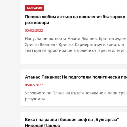
БЪЛГАРИЯ
Почина любим актьор на поколения български
режисьори
05/02/2022
Напусна ни актьорът Анани Явашев, брат на худо
Христо Явашев - Кристо. Кариерата му в киното и
Атанас Пеканов: Не подготвям политически пр
05/02/2022
Условието по Плана за възстановяване е пари сре
резултати
Викат на разпит бившия шеф на „Булгаргаз“
Николай Павлов