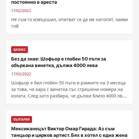
постоянно в ареста
17/02/2022
Не съм го извършил, опитват се да ме натопят, заяви
той
БИЗНЕС
Без да знае: Шофьор е глобен 50 пъти за
объркана винетка, дължи 4000 лева
17/02/2022
Шофьор е бил глобен 50 пъти в рамките на 3 месеца
за това, че кара с винетка със сгрешени номера на
колата. След като разбира, че дължи близо 4000 лв.
глоба, водачът сезира обществения защитник за
казуса. Как шофьорите да прове...
БЪЛГАРИЯ
Мексиканецът Виктор Омар Гирада: Аз съм
танцьор и цирков артист. Бях в хотел с една жена