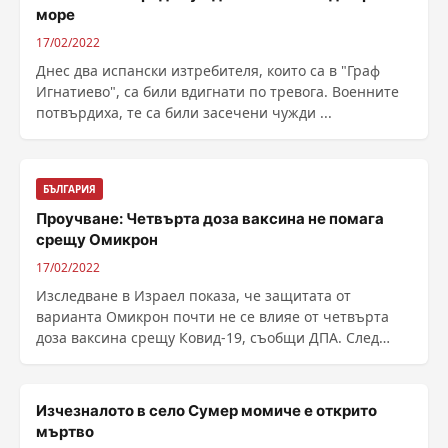
море
17/02/2022
Днес два испански изтребителя, които са в "Граф
Игнатиево", са били вдигнати по тревога. Военните
потвърдиха, те са били засечени чужди ...
БЪЛГАРИЯ
Проучване: Четвърта доза ваксина не помага
срещу Омикрон
17/02/2022
Изследване в Израел показа, че защитата от
варианта Омикрон почти не се влияе от четвърта
доза ваксина срещу Ковид-19, съобщи ДПА. След
четвъртата ......
Изчезналото в село Сумер момиче е открито
мъртво