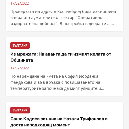
17/02/2022
Проверката на адрес в Костинброд била извършена
вчера от служителите от сектор "Оперативно-
издирвателна дейност“. В постройка в двора те ......
БЪЛГАРИЯ
Из мрежата: На аванта да ти измият колата от
Общината
17/02/2022
По нареждане на кмета на София Йорданка
Фандъкова и във връзка с повишаването на
температурите започнаха да мият улиците и
булевардите в града. ......
БЪЛГАРИЯ
Сашо Кадиев звънна на Натали Трифонова в
доста неподходящ момент