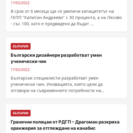
17/02/2022
В срок от 6 месеца ще се увеличи капацитетът на
ГКПП "Капитан Андреево" с 30 процента, а на Лесово
- със 100, като е предвидено да бъдат ...
БЪЛГАРИЯ
Български дизайнери разработват умен
ученически чин
17/02/2022
Български специалисти разработват умен
ученически чин. Иновацията, която цели да
отговори на съвременните потребности на
учениците и да им донесе ......
БЪЛГАРИЯ
Гранични полицаи от РДГП – Драгоман разкриха
оранжерия за отглеждане на канабис