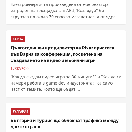
Електроенергията произведена от нов реактор
изграден на площадката в АЕЦ "Козлодуй" би
струвала по около 70 евро за мегаватчас, а от ядрена
мощност в Белене – към 76 евро. Това заяви в ефира
на БНТ енергийният експерт Ива...
ВАРНА
Дългогодишен арт директор на Pixar пристига
във Варна за конференция, посветена на
създаването на видео и мобилни игри
17/02/2022
“Как да създам видео игра за 30 минути?" и “Как да си
намеря работа в game dev индустрията?" са само
част от темите, които ще бъдат ...
БЪЛГАРИЯ
България и Турция ще облекчат трафика между
двете страни