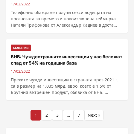
17/02/2022
Телефонно обаждане получи секси водещата на
прогнозата за времето и новоизлюпена геймърка
Натали Трифонова от Александър Кадиев в доста
неподходящ ......
БЪЛГАРИЯ
БНБ: Чуждестранните инвестиции у нас бележат
спад от 54% на годишна база
17/02/2022
Преките чужди инвестиции в страната през 2021 г.
са в размер на 1,035 млрд. евро, което е 1,5% от
Брутния вътрешен продукт, обявиха от БНБ. ...
Разделяне
1
2
3
…
7
Next »
на