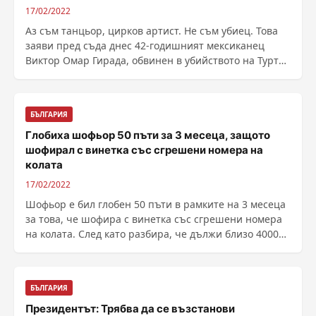
17/02/2022
Аз съм танцьор, цирков артист. Не съм убиец. Това
заяви пред съда днес 42-годишният мексиканец
Виктор Омар Гирада, обвинен в убийството на Туртай
......
БЪЛГАРИЯ
Глобиха шофьор 50 пъти за 3 месеца, защото
шофирал с винетка със сгрешени номера на
колата
17/02/2022
Шофьор е бил глобен 50 пъти в рамките на 3 месеца
за това, че шофира с винетка със сгрешени номера
на колата. След като разбира, че дължи близо 4000
......
БЪЛГАРИЯ
Президентът: Трябва да се възстанови