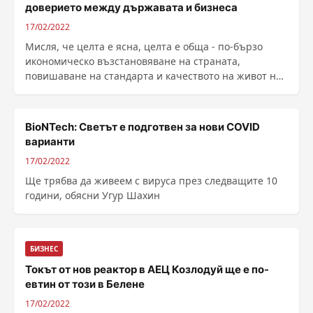
доверието между държавата и бизнеса
17/02/2022
Мисля, че целта е ясна, целта е обща - по-бързо
икономическо възстановяване на страната,
повишаване на стандарта и качеството на живот на
българските ......
BioNTech: Светът е подготвен за нови COVID
варианти
17/02/2022
Ще трябва да живеем с вируса през следващите 10
години, обясни Угур Шахин
БИЗНЕС
Токът от нов реактор в АЕЦ Козлодуй ще е по-
евтин от този в Белене
17/02/2022