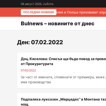
08 август 2026, събота
Италия и Полша призовават изра
ПОСЛЕДНИ НОВИНИ
Bulnews – новините от днес
Ден:
07.02.2022
Доц. Киселова: Списък ще бъде повод за пров
от Прокуратурата
07/02/2022
За част от имената, споменати от премиера, може 
има производства
Подпалиха луксозен „Мерцедес“ в Монтана та
нощ