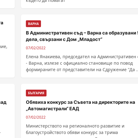
където да помагат
та
ВАРНА
В Административен съд – Варна са образувани 
дела, свързани с Дом „Младост“
ние,
07/02/2022
Елена Янакиева, председател на Административен 
- Варна, излезе с официално становище по повод
формираните от представители на Сдружение "Да ...
БЪЛГАРИЯ
зад
Обявиха конкурс за Съвета на директорите на
„Автомагистрали“ ЕАД
07/02/2022
Министерството на регионалното развитие и
-
благоустройството обяви конкурс за трима