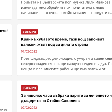
Примата на българската поп музика Лили Иванова
изненада многобройните си почитатели с ново
начинание – тя пуска онлайн магазин с продукти с
марката ......
кти!
БЪЛГАРИЯ
Край на хубавото време, тази нощ започват
валежи, жълт код за цялата страна
07/02/2022
През следващото денонощие, с умерен и силен сев
северозападен вятър, ще нахлува студен въздух. П
нощта в планинските райони ще има валежи от .....
БЪЛГАРИЯ
За няколко часа събраха парите за лечението н
дъщерята на Стойко Сакалиев
07/02/2022
ните