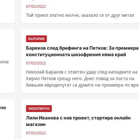
07/02/2022
Той приел златно кюлче, оказало се от друг метал
БЪЛГАРИЯ
Бареков след брифинга на Петков: За премиера
конституционната шизофрения няма край
ална
07/02/2022
Николай Бараков с ответен удар след нападките на
Кирил Петков срещу него. Днес повод за поста на
бившия евродепутат са думите на премиера по вр
на ......
 по
ЛЮБОПИТНО
Лили Иванова с нов проект, стартира онлайн
магазин
07/02/2022