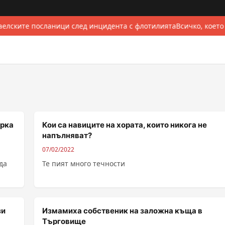
елските посланици след инцидента с флотилията
Всичко, което
ерка
Кои са навиците на хората, които никога не
напълняват?
07/02/2022
да
Те пият много течности
зи
Измамиха собственик на заложна къща в
Търговище