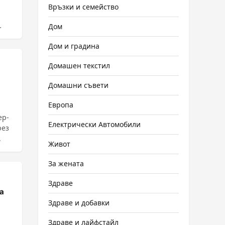
Връзки и семейство
Дом
Дом и градина
Домашен текстил
Домашни съвети
Европа
ер-
Електрически Автомобили
рез
.
Живот
За жената
Здраве
а
Здраве и добавки
Здраве и лайфстайл