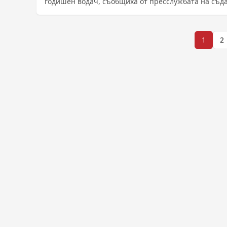
годишен водач, съобщиха от пресслужбата на съд
Подсъдимият ......
Разделяне
1
2
на
публикациите
на
страници