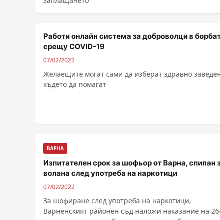
заплащането
Работи онлайн система за доброволци в борба
срещу COVID-19
07/02/2022
Желаещите могат сами да изберат здравно заведе
където да помагат
ВАРНА
Изпитателен срок за шофьор от Варна, спипан 
волана след употреба на наркотици
07/02/2022
За шофиране след употреба на наркотици,
Варненският районен съд наложи наказание на 26