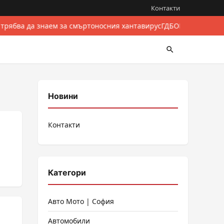
Контакти
 трябва да знаем за смъртоносния хантавирус
ГДБОП разби межд
Новини
Контакти
Категори
Авто Мото | София
Автомобили