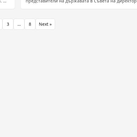
а.
представители на държавата в Съвета на директор
на ......
3
…
8
Next »