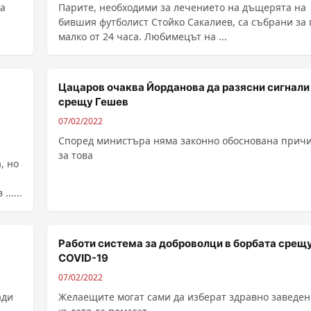
на
Парите, необходими за лечението на дъщерята на
бившия футболист Стойко Сакалиев, са събрани за 
малко от 24 часа. Любимецът на ...
Цацаров очаква Йорданова да разясни сигнали
срещу Гешев
07/02/2022
Според министъра няма законно обоснована прич
за това
, но
.....
Работи система за доброволци в борбата срещ
COVID-19
07/02/2022
ади
Желаещите могат сами да изберат здравно заведен