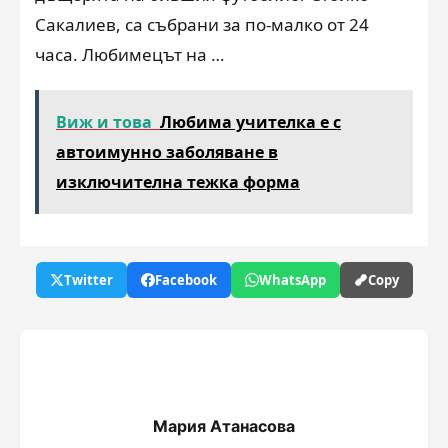
Сакалиев, са събрани за по-малко от 24
часа. Любимецът на …
Виж и това
Любима учителка е с
автоимунно заболяване в
изключителна тежка форма
Twitter
Facebook
WhatsApp
Copy
Мария Атанасова