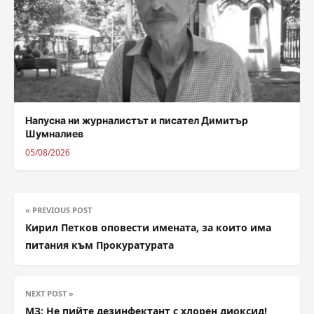
Напусна ни журналистът и писател Димитър
Шумналиев
05/08/2026
« PREVIOUS POST
Кирил Петков оповести имената, за които има
питания към Прокуратурата
NEXT POST »
МЗ: Не пийте дезинфектант с хлорен диоксид!