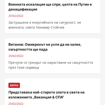
Военната ескалация ще спре, целта на Путин е
денацификация
25/02/2022
Застрашена е енергийната ни сигурност, не
военната, смята Тихомир Стойчев
Витанов: Омикронът не успя да ни залее,
смъртността ще пада
25/02/2022
Пречупи се трендът на нарастване на смъртността
през тази седмица
ВАРНА
Представиха най-старото злато в света на
изложението „Ваканция & СПА“
25/02/2022