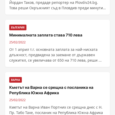
Йордан Таков, предаде репортер на Plovdiv24.bg.
Това реши Окръжният съд в Пловдив преди минути.
...
БЪЛГАРИЯ
Минималната заплата става 710 лева
25/02/2022
От 1 април т.г. основната заплата за най-ниската
длъжност, предвидена за заемане от държавен
служител, се увеличава от 650 на 710 лева, реши ...
ВАРНА
Кметът на Варна се срещна с посланика на
Република Южна Африка
25/02/2022
Кметът на Варна Иван Портних се срещна днес с Н.
Пр. Табо Тахе, посланик на Република Южна Африка