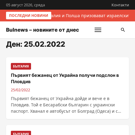
05 август 2026, сряда
Контакти
Италия и Полша призовават израелските 
ПОСЛЕДНИ НОВИНИ
Bulnews – новините от днес
Ден:
25.02.2022
БЪЛГАРИЯ
Първият бежанец от Украйна получи подслон в
Пловдив
25/02/2022
Първият бежанец от Украйна дойде и вече е в
Пловдив. Той е Бесарабски българин с украински
паспорт. Хванал е автобусът от Болград (Одеса) и с
нея е ......
БЪЛГАРИЯ