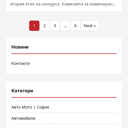
втория етап на конкурса. Комисията за номиниране
и ......
Разделяне
1
2
3
…
6
Next »
на
публикациите
Новини
на
Контакти
страници
Категори
Авто Мото | София
Автомобили