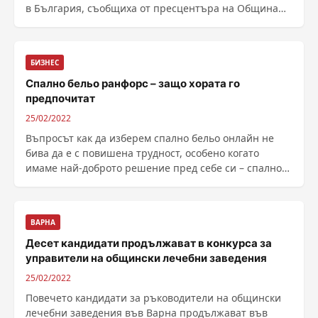
в България, съобщиха от пресцентъра на Община
......
БИЗНЕС
Спално бельо ранфорс – защо хората го
предпочитат
25/02/2022
Въпросът как да изберем спално бельо онлайн не
бива да е с повишена трудност, особено когато
имаме най-доброто решение пред себе си – спално
бельо ранфорс. В онлайн магазините за спално
бельо обиновено ще се натъкнете на...
ВАРНА
Десет кандидати продължават в конкурса за
управители на общински лечебни заведения
25/02/2022
Повечето кандидати за ръководители на общински
лечебни заведения във Варна продължават във