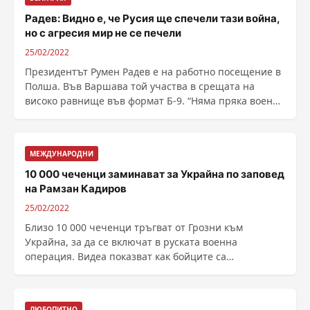
Радев: Видно е, че Русия ще спечели тази война,
но с агресия мир не се печели
25/02/2022
Президентът Румен Радев е на работно посещение в
Полша. Във Варшава той участва в срещата на
високо равнище във формат Б-9. “Няма пряка военна
......
МЕЖДУНАРОДНИ
10 000 чеченци заминават за Украйна по заповед
на Рамзан Кадиров
25/02/2022
Близо 10 000 чеченци тръгват от Грозни към
Украйна, за да се включат в руската военна
операция. Видеа показват как бойците са
натоварвани на автобуси ......
ЛЮБОПИТНО