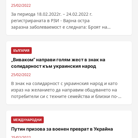
25/02/2022
За периода 18.02.2022г. – 24.02.2022 г.
регистрираната в РЗИ - Варна остра
заразна заболeваемост е следната: Броят на
регистрираните чревни инфекции ......
БЪЛГАРИЯ
„Виваком“ направи голям жест в знак на
солидарност към украинския народ
25/02/2022
В знак на солидарност с украинския народ и като
израз на желанието да направим общуването на
потребители си с техните семейства и близки по-
лесно, ......
МЕЖДУНАРОДНИ
Путин призова за военен преврат в Украйна
25/02/2022