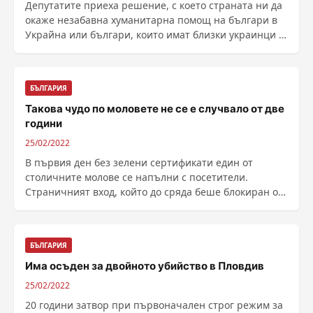
Депутатите приеха решение, с което страната ни да
окаже незабавна хуманитарна помощ на българи в
Украйна или българи, които имат близки украинци в
......
БЪЛГАРИЯ
Такова чудо по моловете не се е случвало от две
години
25/02/2022
В първия ден без зелени сертификати един от
столичните молове се напълни с посетители.
Страничният вход, който до сряда беше блокиран от
пункт за ......
БЪЛГАРИЯ
Има осъден за двойното убийство в Пловдив
25/02/2022
20 години затвор при първоначален строг режим за