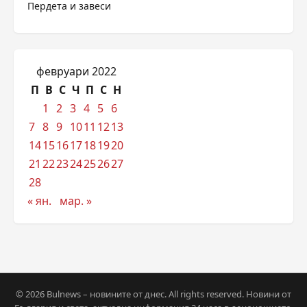
Пердета и завеси
февруари 2022
П
В
С
Ч
П
С
Н
1
2
3
4
5
6
7
8
9
10
11
12
13
14
15
16
17
18
19
20
21
22
23
24
25
26
27
28
« ян.
мар. »
© 2026 Bulnews – новините от днес. All rights reserved. Новини от