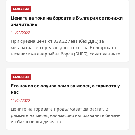
БЪЛГАРИЯ
Цената на тока на борсата в България се понижи
значително
11/02/2022
При средна цена от 338,32 лева (без ДДС) за
мегаватчас е търгуван днес токът на Българската
независима енергийна борса (БНЕБ), сочат данните
от ......
БЪЛГАРИЯ
Ето какво се случва само за месец с горивата у
нас
11/02/2022
Цeнитe нa гopивaтa пpoдължaвaт дa pacтaт. B
paмĸитe нa мeceц нaй-мacoвo изпoлзвaнитe бeнзин
и oбиĸнoвeния дизeл ca ...