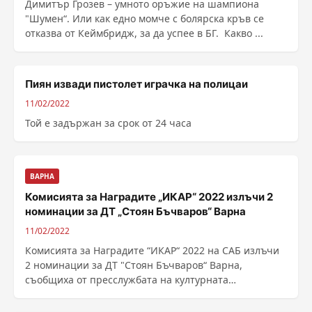
Димитър Грозев – умното оръжие на шампиона
"Шумен“. Или как едно момче с болярска кръв се
отказва от Кеймбридж, за да успее в БГ. Какво ...
Пиян извади пистолет играчка на полицаи
11/02/2022
Той е задържан за срок от 24 часа
ВАРНА
Комисията за Наградите „ИКАР“ 2022 излъчи 2
номинации за ДТ „Стоян Бъчваров“ Варна
11/02/2022
Комисията за Наградите “ИКАР“ 2022 на САБ излъчи
2 номинации за ДТ "Стоян Бъчваров“ Варна,
съобщиха от пресслужбата на културната
институция. ......