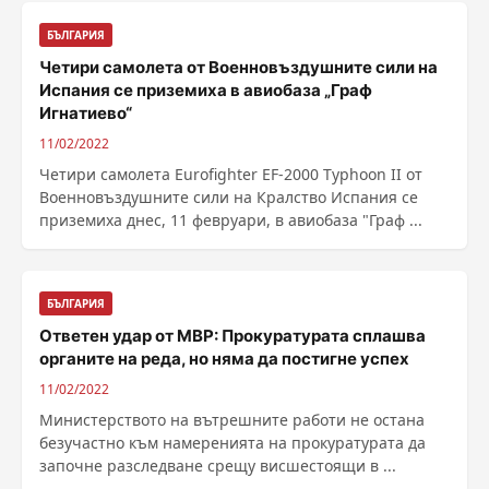
БЪЛГАРИЯ
Четири самолета от Военновъздушните сили на
Испания се приземиха в авиобаза „Граф
Игнатиево“
11/02/2022
Четири самолета Eurofighter EF-2000 Typhoon II от
Военновъздушните сили на Кралство Испания се
приземиха днес, 11 февруари, в авиобаза "Граф ...
БЪЛГАРИЯ
Ответен удар от МВР: Прокуратурата сплашва
органите на реда, но няма да постигне успех
11/02/2022
Министерството на вътрешните работи не остана
безучастно към намеренията на прокуратурата да
започне разследване срещу висшестоящи в ...