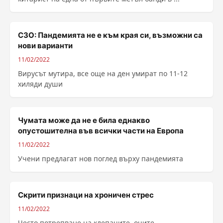
СЗО: Пандемията не е към края си, възможни са
нови варианти
11/02/2022
Вирусът мутира, все още на ден умират по 11-12
хиляди души
Чумата може да не е била еднакво
опустошителна във всички части на Европа
11/02/2022
Учени предлагат нов поглед върху пандемията
Скрити признаци на хроничен стрес
11/02/2022
Често потрепване на клепачите, очите