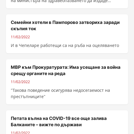
на министъра на здравеопазването да издаде
заповед, с която да ......
Семейни хотели в Пампорово затвориха заради
скъпия ток
11/02/2022
И в Чепеларе работещи са на ръба на оцеляването
МВР към Прокуратурата: Има усещане за война
срещу органите на реда
11/02/2022
"Такова поведение осигурява недосегаемост на
престъпниците"
Петата вълна на COVID-19 все още залива
Балканите – вижте по държави
11/02/2022