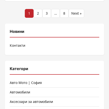
Разделяне
1
2
3
…
8
Next »
на
публикациите
Новини
на
Контакти
страници
Категори
Авто Мото | София
Автомобили
Аксесоари за автомобили