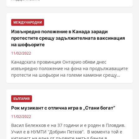
МЕЖДУНАРОДНИ
Извънредно положение в Канада заради
протестите срещу задължителната ваксинация
на шофьорите
11/02/2022
Канадската провинция Онтарио обяви днес
извънредно положение на фона на продължаващите
протести на шофьори на големи камиони срещу
задължителната за ......
БЪЛГАРИЯ
Рок музикант с отлична игра в „Стани богат“
11/02/2022
Васил Бележков е на 37 години и е роден в Пловдив.
Учил е в НУМТИ "Добрин Петков“. В момента той е
китарист на една от първите метъл банди в ...