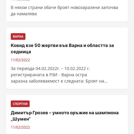
В някои страни обаче броят новозаразени започва
да намалява
ВАРНА
Ковид взе 50 жертви във Варна и областта за
седмица
11/02/2022
За периода 04.02.2022г. – 10.02.2022 г.
регистрираната в РЗИ - Варна остра
заразна заболeваемост е следната: Броят на
регистрираните чревни инфекции ......
СПОРТНИ
Димитър Грозев – умното оръжие на шампиона
„Шумен“
11/02/2022