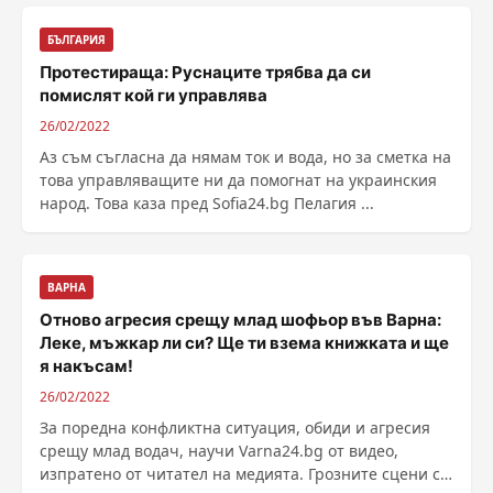
БЪЛГАРИЯ
Протестираща: Руснаците трябва да си
помислят кой ги управлява
26/02/2022
Аз съм съгласна да нямам ток и вода, но за сметка на
това управляващите ни да помогнат на украинския
народ. Това каза пред Sofia24.bg Пелагия ...
ВАРНА
Отново агресия срещу млад шофьор във Варна:
Леке, мъжкар ли си? Ще ти взема книжката и ще
я накъсам!
26/02/2022
За поредна конфликтна ситуация, обиди и агресия
срещу млад водач, научи Varna24.bg от видео,
изпратено от читател на медията. Грозните сцени се