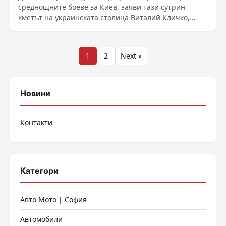
среднощните боеве за Киев, заяви тази сутрин
кметът на украинската столица Виталий Кличко,
предаде ......
Разделяне
1
2
Next »
на
публикациите
Новини
на
Контакти
страници
Категори
Авто Мото | София
Автомобили