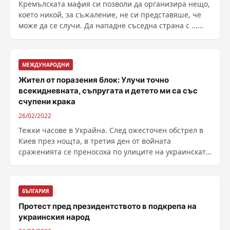
Кремълската мафия си позволи да организира нещо,
което никой, за съжаление, не си представяше, че
може да се случи. Да нападне съседна страна с ......
МЕЖДУНАРОДНИ
Жител от поразения блок: Улучи точно
всекидневната, cъпругата и детето ми са със
счупени крака
26/02/2022
Тежки часове в Украйна. След ожесточен обстрел в
Киев през нощта, в третия ден от войната
сраженията се преносоха по улиците на украинската
столица, ......
БЪЛГАРИЯ
Протест пред президентството в подкрепа на
украинския народ