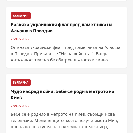
БЪЛГАРИЯ
Развяха украинския флаг пред паметника на
Альоша в Пловдив
26/02/2022
Опънаха украински флаг пред паметника на Альоша
в Пловдив. Призивът е "Не на войната!". Вчера
Античният театър бе обагрен в жълто и синьо ...
БЪЛГАРИЯ
Чудо насред война: Бебе се роди в метрото на
Киев
26/02/2022
Бебе се е родило в метрото на Киев, съобщи Нова
телевизия. Момиченцето, което получи името Мия,
проплакало в тунел на подземната железница, ......