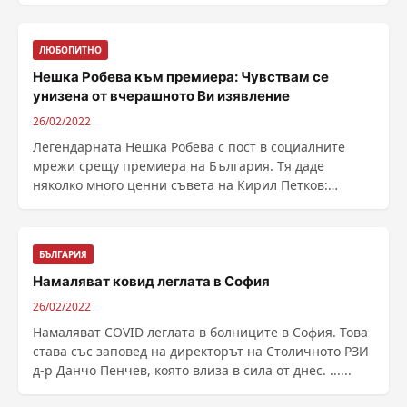
ЛЮБОПИТНО
Нешка Робева към премиера: Чувствам се
унизена от вчерашното Ви изявление
26/02/2022
Легендарната Нешка Робева с пост в социалните
мрежи срещу премиера на България. Тя даде
няколко много ценни съвета на Кирил Петков:
Обръщение към ......
БЪЛГАРИЯ
Намаляват ковид леглата в София
26/02/2022
Намаляват COVID леглата в болниците в София. Това
става със заповед на директорът на Столичното РЗИ
д-р Данчо Пенчев, която влиза в сила от днес. ......