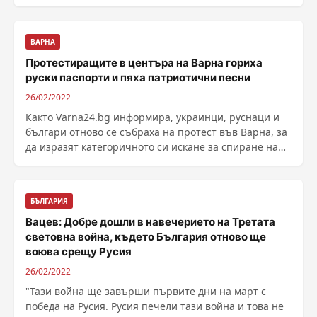
......
ВАРНА
Протестиращите в центъра на Варна гориха
руски паспорти и пяха патриотични песни
26/02/2022
Както Varna24.bg информира, украинци, руснаци и
българи отново се събраха на протест във Варна, за
да изразят категоричното си искане за спиране на
......
БЪЛГАРИЯ
Вацев: Добре дошли в навечерието на Третата
световна война, където България oтново ще
воюва срещу Русия
26/02/2022
"Тази война ще завърши първите дни на март с
победа на Русия. Русия печели тази война и това не