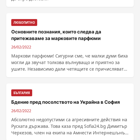
ЛЮБОПИТНО
Основните познания, които следва да
притежаваме за марковите парфюми
26/02/2022
Маркови парфюми! Сигурни сме, че малки думи биха
могли да звучат толкова вълнуващо и приятно за
ушите. Независимо дали четящите се причисляват
към ......
БЪЛГАРИЯ
Бдение пред посолството на Украйна в София
26/02/2022
Абсолютно недопустими са агресивните действия на
Руската държава. Това каза пред Sofia24.bg Димитър
Черкезов, член на екипа на Амнести Интернешънъл
......