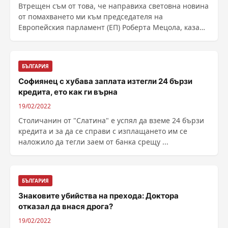
Втрещен съм от това, че направиха световна новина
от помахването ми към председателя на
Европейския парламент (ЕП) Роберта Мецола, каза
пред БТА ......
БЪЛГАРИЯ
Софиянец с хубава заплата изтегли 24 бързи
кредита, ето как ги върна
19/02/2022
Столичанин от "Слатина" е успял да вземе 24 бързи
кредита и за да се справи с изплащането им се
наложило да тегли заем от банка срещу ...
БЪЛГАРИЯ
Знаковите убийства на прехода: Доктора
отказал да внася дрога?
19/02/2022