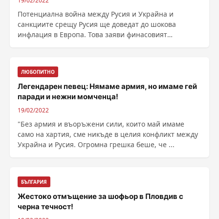
19/02/2022
Потенциална война между Русия и Украйна и
санкциите срещу Русия ще доведат до шокова
инфлация в Европа. Това заяви финасовият
министър Асен Василев пред радио "Дарик". Обясни,
че подобно развитие на нещата ще доведе до
спиране ...
ЛЮБОПИТНО
Легендарен певец: Нямаме армия, но имаме гей
паради и нежни момченца!
19/02/2022
"Без армия и въоръжени сили, които май имаме
само на хартия, сме никъде в целия конфликт между
Украйна и Русия. Огромна грешка беше, че ...
БЪЛГАРИЯ
Жестоко отмъщение за шофьор в Пловдив с
черна течност!