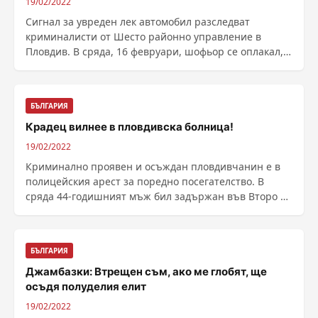
19/02/2022
Сигнал за увреден лек автомобил разследват
криминалисти от Шесто районно управление в
Пловдив. В сряда, 16 февруари, шофьор се оплакал,
че по ......
БЪЛГАРИЯ
Крадец вилнее в пловдивска болница!
19/02/2022
Криминално проявен и осъждан пловдивчанин е в
полицейския арест за поредно посегателство. В
сряда 44-годишният мъж бил задържан във Второ РУ
броени ......
БЪЛГАРИЯ
Джамбазки: Втрещен съм, ако ме глобят, ще
осъдя полуделия елит
19/02/2022