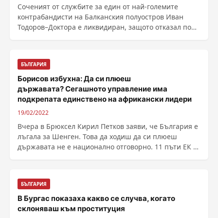
Соченият от службите за един от най-големите
контрабандисти на Балканския полуостров Иван
Тодоров–Доктора е ликвидиран, защото отказал по
неговите ......
БЪЛГАРИЯ
Борисов избухна: Да си плюеш
държавата? Сегашното управление има
подкрепата единствено на африкански лидери
19/02/2022
Вчера в Брюксел Кирил Петков заяви, че България е
лъгала за Шенген. Това да ходиш да си плюеш
държавата не е национално отговорно. 11 пъти ЕК и
ЕП са ......
БЪЛГАРИЯ
В Бургас показаха какво се случва, когато
склоняваш към проституция