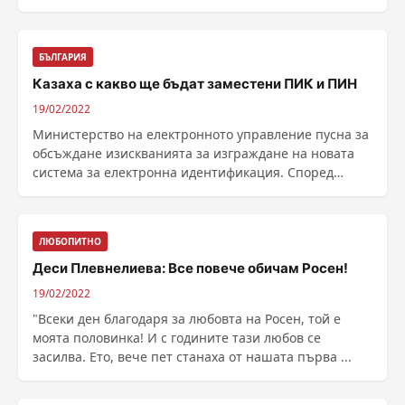
свят в ......
БЪЛГАРИЯ
Казаха с какво ще бъдат заместени ПИК и ПИН
19/02/2022
Министерство на електронното управление пусна за
обсъждане изискванията за изграждане на новата
система за електронна идентификация. Според
министър ......
ЛЮБОПИТНО
Деси Плевнелиева: Все повече обичам Росен!
19/02/2022
"Всеки ден благодаря за любовта на Росен, той е
моята половинка! И с годините тази любов се
засилва. Ето, вече пет станаха от нашата първа ...