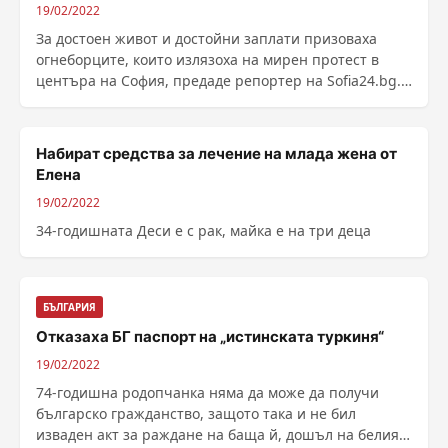
19/02/2022
За достоен живот и достойни заплати призоваха
огнеборците, които излязоха на мирен протест в
центъра на София, предаде репортер на Sofia24.bg.
По ......
Набират средства за лечение на млада жена от
Елена
19/02/2022
34-годишната Деси е с рак, майка е на три деца
БЪЛГАРИЯ
Отказаха БГ паспорт на „истинската туркиня“
19/02/2022
74-годишна родопчанка няма да може да получи
българско гражданство, защото така и не бил
изваден акт за раждане на баща й, дошъл на белия