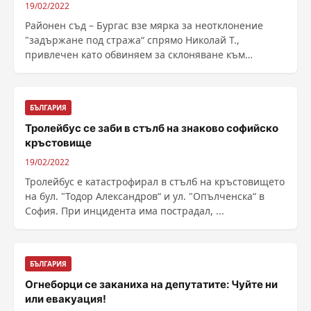
19/02/2022
Районен съд – Бургас взе мярка за неотклонение
"задържане под стража“ спрямо Николай Т.,
привлечен като обвиняем за склоняване към
проституция. ......
БЪЛГАРИЯ
Тролейбус се заби в стълб на знаково софийско
кръстовище
19/02/2022
Тролейбус е катастрофирал в стълб на кръстовището
на бул. "Тодор Александров“ и ул. "Опълченска“ в
София. При инцидента има пострадал, ...
БЪЛГАРИЯ
Огнеборци се заканиха на депутатите: Чуйте ни
или евакуация!