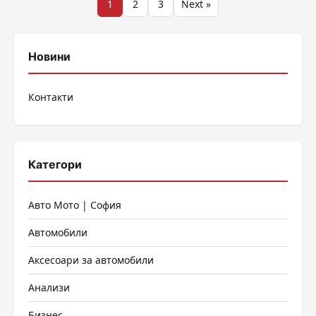
Разделяне
1
2
3
Next »
на
публикациите
Новини
на
Контакти
страници
Категори
Авто Мото | София
Автомобили
Аксесоари за автомобили
Анализи
Бизнес