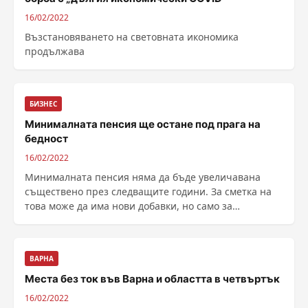
16/02/2022
Възстановяването на световната икономика
продължава
БИЗНЕС
Минималната пенсия ще остане под прага на
бедност
16/02/2022
Минималната пенсия няма да бъде увеличавана
съществено през следващите години. За сметка на
това може да има нови добавки, но само за
пенсионери без работа. Около това са се обединили
социалният министър Георги Гьоков и бивши м...
ВАРНА
Места без ток във Варна и областта в четвъртък
16/02/2022