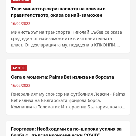
Този министър скри шапката на всички в
правителството, оказа се най-заможен
16/02/2022
Министърът на транспорта Николай Събев се оказа
сред един от най-заможните в изпълнителната
власт. От декларацията му, подадена в КПКОНПИ,
става ......
БИЗНЕС
Сега е момента: Palms Bet излиза на борсата
16/02/2022
Генералният му спонсор на футболния Левски - Palms
Bet излиза на Българската фондова борса.
Компанията Телематик Интерактив България, която
оперира с марката Palms Bet, ще предложи около 400
000 акции в ценови диапазон от 50 до...
Георгиева: Необходими са по-широки усилия за
борба с „дългия икономически COVID“