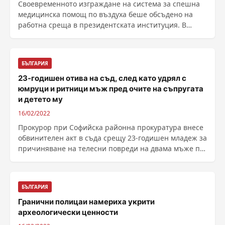
Своевременното изграждане на система за спешна
медицинска помощ по въздуха беше обсъдено на
работна среща в президентската институция. В
срещата ......
БЪЛГАРИЯ
23-годишен отива на съд, след като удрял с
юмруци и ритници мъж пред очите на съпругата
и детето му
16/02/2022
Прокурор при Софийска районна прокуратура внесе
обвинителен акт в съда срещу 23-годишен младеж за
причиняване на телесни повреди на двама мъже по
......
БЪЛГАРИЯ
Гранични полицаи намериха укрити
археологически ценности