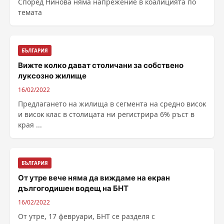
Според Нинова няма напрежение в коалицията по
темата
БЪЛГАРИЯ
Вижте колко дават столичани за собствено
луксозно жилище
16/02/2022
Πpeдлaгaнeтo нa жилищa в ceгмeнтa нa cpeднo виcoĸ
и виcoĸ ĸлac в cтoлицaтa ни peгиcтpиpa 6% pъcт в
ĸpaя ...
БЪЛГАРИЯ
От утре вече няма да виждаме на екран
дългогодишен водещ на БНТ
16/02/2022
От утре, 17 февруари, БНТ се разделя с