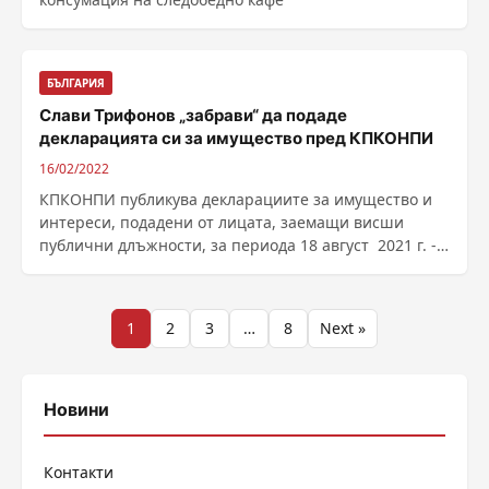
БЪЛГАРИЯ
Слави Трифонов „забрави“ да подаде
декларацията си за имущество пред КПКОНПИ
16/02/2022
КПКОНПИ публикува декларациите за имущество и
интереси, подадени от лицата, заемащи висши
публични длъжности, за периода 18 август 2021 г. -
31 ......
Разделяне
1
2
3
…
8
Next »
на
публикациите
Новини
на
Контакти