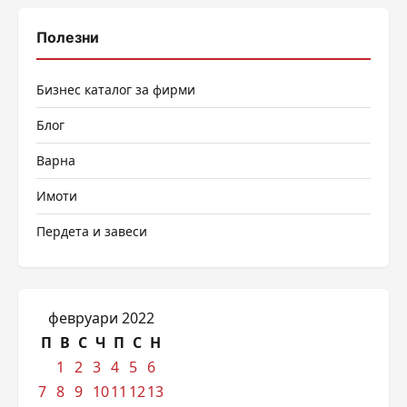
Полезни
Бизнес каталог за фирми
Блог
Варна
Имоти
Пердета и завеси
февруари 2022
П
В
С
Ч
П
С
Н
1
2
3
4
5
6
7
8
9
10
11
12
13