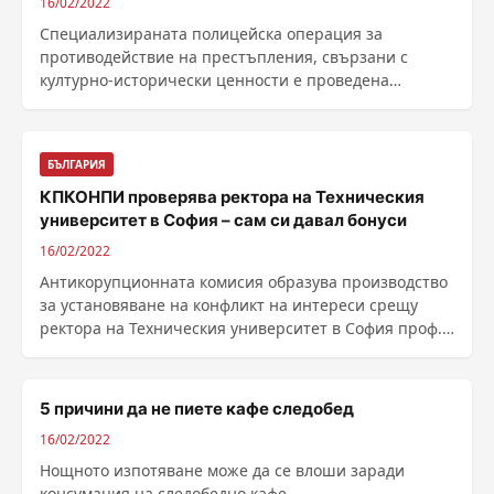
16/02/2022
Специализираната полицейска операция за
противодействие на престъпления, свързани с
културно-исторически ценности е проведена
територията на ......
БЪЛГАРИЯ
КПКОНПИ проверява ректора на Техническия
университет в София – сам си давал бонуси
16/02/2022
Антикорупционната комисия образува производство
за установяване на конфликт на интереси срещу
ректора на Техническия университет в София проф.
Иван ......
5 причини да не пиете кафе следобед
16/02/2022
Нощното изпотяване може да се влоши заради
консумация на следобедно кафе