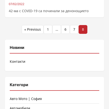
07/02/2022
42-ма с COVID-19 са починали за денонощието
Разделяне
« Previous
1
…
6
7
8
на
публикациите
Новини
на
Контакти
страници
Категори
Авто Мото | София
Автомобили