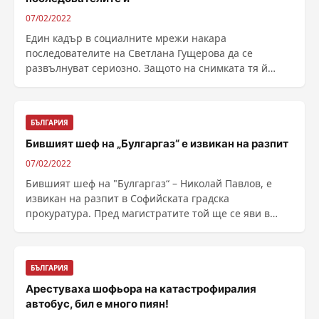
07/02/2022
Един кадър в социалните мрежи накара
последователите на Светлана Гущерова да се
развълнуват сериозно. Защото на снимката тя й
мъжът й Християн правят ......
БЪЛГАРИЯ
Бившият шеф на „Булгаргаз“ е извикан на разпит
07/02/2022
Бившият шеф на "Булгаргаз“ – Николай Павлов, е
извикан на разпит в Софийската градска
прокуратура. Пред магистратите той ще се яви в
качеството ......
БЪЛГАРИЯ
Арестуваха шофьора на катастрофиралия
автобус, бил е много пиян!