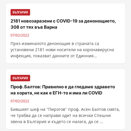
БЪЛГАРИЯ
2181 новозаразени с COVID-19 за денонощието,
308 от тях във Варна
07/02/2022
През изминалото денонощие в страната са
установени 2181 нови носители на коронавирусна
инфекция, показват данните от Eдинния
информационен портал. ......
БЪЛГАРИЯ
Проф. Балтов: Правилно е да гледаме здравето
на хората, не как е ЕГН-то и има ли COVID
07/02/2022
Бившият шеф на "Пирогов" проф. Асен Балтов смята,
че трябва да се направи одит на всички Спешни
звена в България и където се налага, да се ...