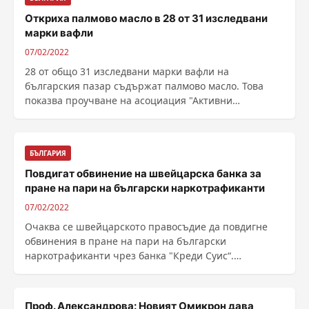
Откриха палмово масло в 28 от 31 изследвани
марки вафли
07/02/2022
28 от общо 31 изследвани марки вафли на
българския пазар съдържат палмово масло. Това
показва проучване на асоциация "Активни
потребители“. В 5 ......
БЪЛГАРИЯ
Повдигат обвинение на швейцарска банка за
пране на пари на български наркотрафиканти
07/02/2022
Очаква се швейцарското правосъдие да повдигне
обвинения в пране на пари на български
наркотрафиканти чрез банка "Креди Суис“.
Швейцарските ......
Проф. Александрова: Новият Омикрон дава