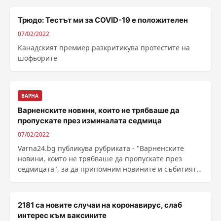
Трюдо: Тестът ми за COVID-19 е положителен
07/02/2022
Канадският премиер разкритикува протестите на
шофьорите
ВАРНА
Варненските новини, които не трябваше да
пропускате през изминалата седмица
07/02/2022
Vаrna24.bg публикува рубриката - "Варненските
новини, които не трябваше да пропускате през
седмицата", за да припомним новините и събитията
...
2181 са новите случаи на коронавирус, слаб
интерес към ваксините