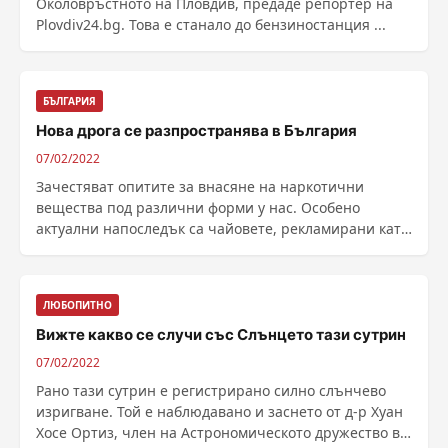
Околовръстното на Пловдив, предаде репортер на
Plovdiv24.bg. Това е станало до бензиностанция ...
БЪЛГАРИЯ
Нова дрога се разпространява в България
07/02/2022
Зачестяват опитите за внасяне на наркотични
вещества под различни форми у нас. Особено
актуални напоследък са чайовете, рекламирани като
лечебни и ......
ЛЮБОПИТНО
Вижте какво се случи със Слънцето тази сутрин
07/02/2022
Рано тази сутрин е регистрирано силно слънчево
изригване. Той е наблюдавано и заснето от д-р Хуан
Хосе Ортиз, член на Астрономическото дружество в