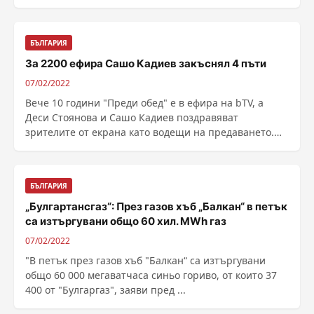
......
БЪЛГАРИЯ
За 2200 ефира Сашо Кадиев закъснял 4 пъти
07/02/2022
Вече 10 години "Преди обед" е в ефира на bTV, a
Деси Стоянова и Сашо Кадиев поздравяват
зрителите от екрана като водещи на предаването.
От ...
БЪЛГАРИЯ
„Булгартансгаз“: През газов хъб „Балкан“ в петък
са изтъргувани общо 60 хил. MWh газ
07/02/2022
"В петък през газов хъб "Балкан“ са изтъргувани
общо 60 000 мегаватчаса синьо гориво, от които 37
400 от "Булгаргаз", заяви пред ...