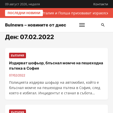
09 август 2026, неделя
Контакти
Италия и Полша призовават израелскит
ПОСЛЕДНИ НОВИНИ
Bulnews – новините от днес
Ден:
07.02.2022
БЪЛГАРИЯ
Издирват шофьор, блъснал момче на пешеходна
пътека в София
07/02/2022
Полицията издирва шофьор на автомобил, който е
блъснал момче на пешеходна пътека в София, след
което е избягал. Инцидентът е станал в събота
вечерта ......
БЪЛГАРИЯ