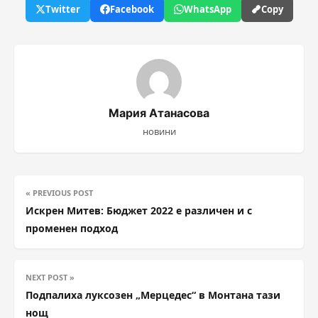
Twitter
Facebook
WhatsApp
Copy
Мария Атанасова
новини
« PREVIOUS POST
Искрен Митев: Бюджет 2022 е различен и с
променен подход
NEXT POST »
Подпалиха луксозен „Мерцедес“ в Монтана тази
нощ