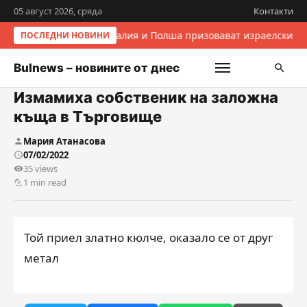
05 август 2026, сряда
Контакти
Италия и Полша призовават израелските 
ПОСЛЕДНИ НОВИНИ
Bulnews – новините от днес
Измамиха собственик на заложна
къща в Търговище
Мария Атанасова
07/02/2022
35 views
1 min read
Той приел златно кюлче, оказало се от друг
метал