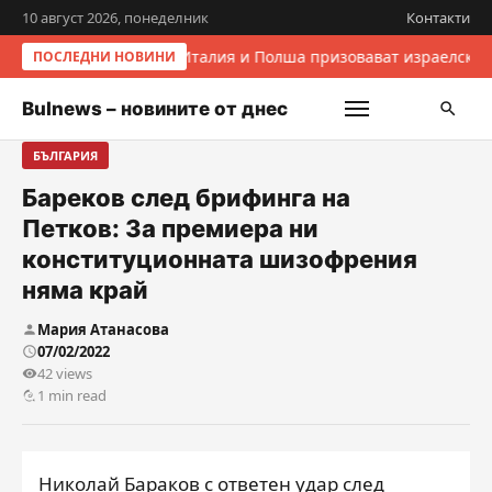
10 август 2026, понеделник
Контакти
Италия и Полша призовават израелскит
ПОСЛЕДНИ НОВИНИ
Bulnews – новините от днес
БЪЛГАРИЯ
Бареков след брифинга на
Петков: За премиера ни
конституционната шизофрения
няма край
Мария Атанасова
07/02/2022
42 views
1 min read
Николай Бараков с ответен удар след