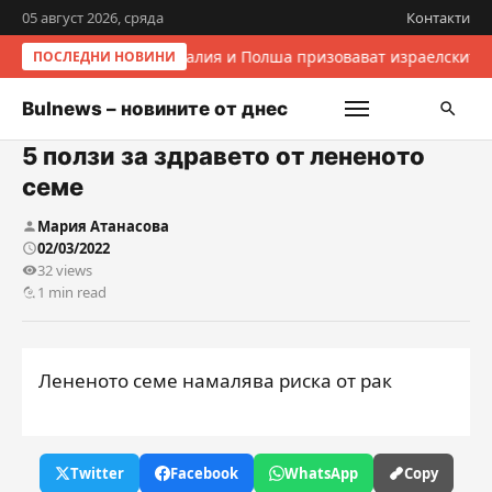
05 август 2026, сряда
Контакти
Италия и Полша призовават израелските 
ПОСЛЕДНИ НОВИНИ
Bulnews – новините от днес
5 ползи за здравето от лененото
семе
Мария Атанасова
02/03/2022
32 views
1 min read
Лененото семе намалява риска от рак
Twitter
Facebook
WhatsApp
Copy