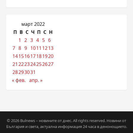
март 2022
П
В
С
Ч
П
С
Н
1
2
3
4
5
6
7
8
9
10
11
12
13
14
15
16
17
18
19
20
21
22
23
24
25
26
27
28
29
30
31
« фев.
апр. »
© 2026 Bulnews – новините от днес. All rights reserved. Новини от
България и света, актуална информация 24 часа в денонощието.