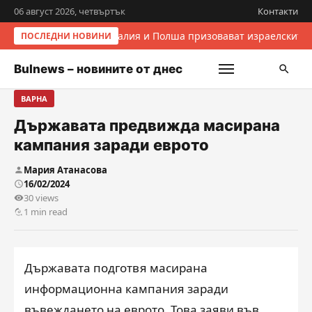
06 август 2026, четвъртък
Контакти
Италия и Полша призовават израелските 
ПОСЛЕДНИ НОВИНИ
Bulnews – новините от днес
ВАРНА
Държавата предвижда масирана
кампания заради еврото
Мария Атанасова
16/02/2024
30 views
1 min read
Държавата подготвя масирана
информационна кампания заради
въвеждането на еврото. Това заяви във