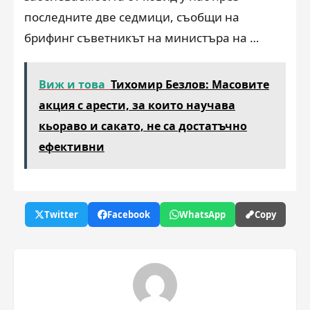
последните две седмици, съобщи на
брифинг съветникът на министъра на …
Виж и това
Тихомир Безлов: Масовите
акция с арести, за които научава
кьораво и сакато, не са достатъчно
ефективни
Twitter
Facebook
WhatsApp
Copy