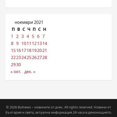
ноември 2021
П
В
С
Ч
П
С
Н
1
2
3
4
5
6
7
8
9
10
11
12
13
14
15
16
17
18
19
20
21
22
23
24
25
26
27
28
29
30
« окт.
дек. »
© 2026 Bulnews – новините от днес. All rights reserved. Новини от
България и света, актуална информация 24 часа в денонощието.