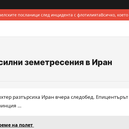
елските посланици след инцидента с флотилията
Всичко, което
 силни земетресения в Иран
Рихтер разтърсиха Иран вчера следобед. Епицентърът
овинция …
реме на полет