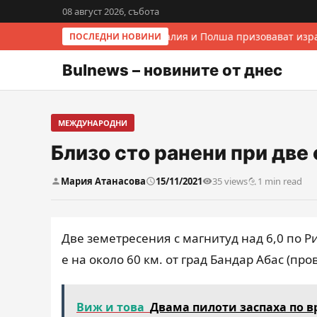
08 август 2026, събота
Италия и Полша призовават изра
ПОСЛЕДНИ НОВИНИ
Bulnews – новините от днес
МЕЖДУНАРОДНИ
Близо сто ранени при две
Мария Атанасова
15/11/2021
35 views
1 min read
Две земетресения с магнитуд над 6,0 по 
е на около 60 км. от град Бандар Абас (пр
Виж и това
Двама пилоти заспаха по в