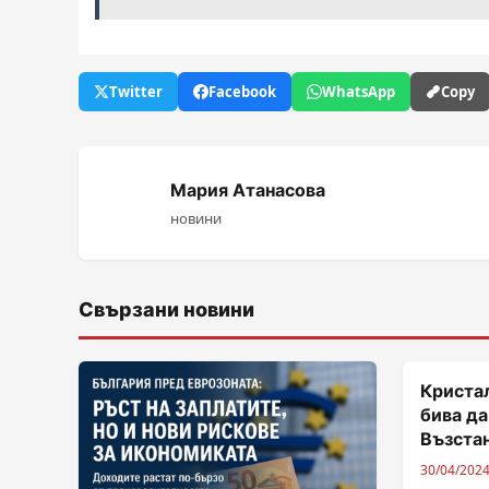
Twitter
Facebook
WhatsApp
Copy
Мария Атанасова
новини
Свързани новини
Кристал
бива да
Възста
30/04/202