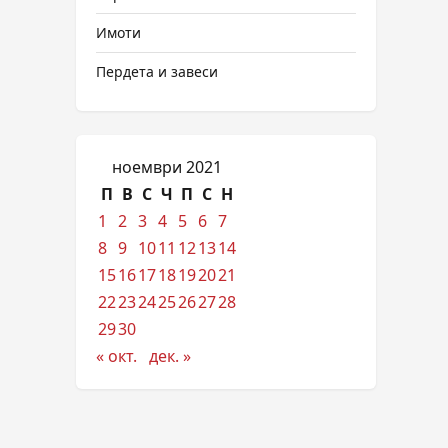
Имоти
Пердета и завеси
ноември 2021
П
В
С
Ч
П
С
Н
1
2
3
4
5
6
7
8
9
10
11
12
13
14
15
16
17
18
19
20
21
22
23
24
25
26
27
28
29
30
« окт.
дек. »