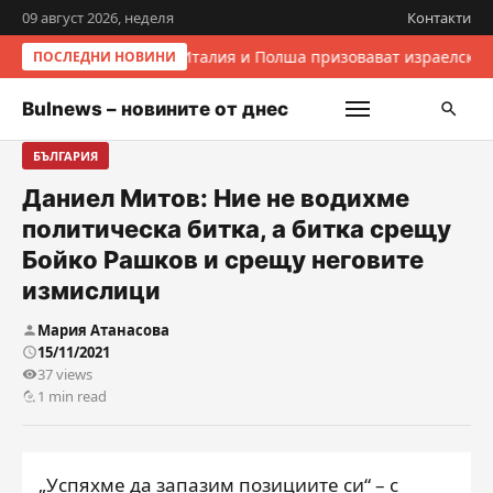
09 август 2026, неделя
Контакти
Италия и Полша призовават израелскит
ПОСЛЕДНИ НОВИНИ
Bulnews – новините от днес
БЪЛГАРИЯ
Даниел Митов: Ние не водихме
политическа битка, а битка срещу
Бойко Рашков и срещу неговите
измислици
Мария Атанасова
15/11/2021
37 views
1 min read
„Успяхме да запазим позициите си“ – с