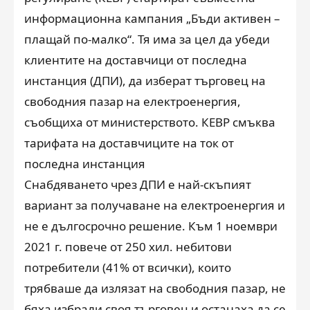
информационна кампания „Бъди активен –
плащай по-малко“. Тя има за цел да убеди
клиентите на доставчици от последна
инстанция (ДПИ), да изберат търговец на
свободния пазар на електроенергия,
съобщиха от министерството. КЕВР смъква
тарифата на доставчиците на ток от
последна инстанция
Снабдяването чрез ДПИ е най-скъпият
вариант за получаване на електроенергия и
не е дългосрочно решение. Към 1 ноември
2021 г. повече от 250 хил. небитови
потребители (41% от всички), които
трябваше да излязат на свободния пазар, не
бяха избрали своя търговец и останаха да се