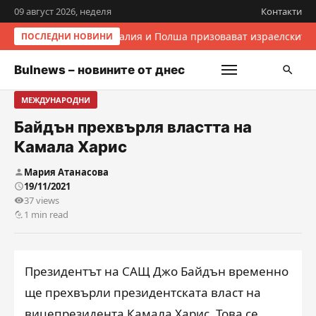
09 август 2026, неделя
Контакти
Италия и Полша призовават израелските 
ПОСЛЕДНИ НОВИНИ
Bulnews – новините от днес
МЕЖДУНАРОДНИ
Байдън прехвърля властта на
Камала Харис
Мария Атанасова
19/11/2021
37 views
1 min read
Президентът на САЩ Джо Байдън временно
ще прехвърли президентската власт на
вицепрезидента Камала Харис. Това се