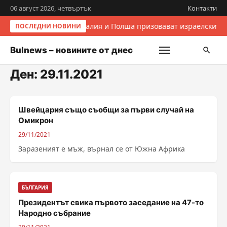
06 август 2026, четвъртък
Контакти
Италия и Полша призовават израелските 
ПОСЛЕДНИ НОВИНИ
Bulnews – новините от днес
Ден:
29.11.2021
Швейцария също съобщи за първи случай на
Омикрон
29/11/2021
Заразеният е мъж, върнал се от Южна Африка
БЪЛГАРИЯ
Президентът свика първото заседание на 47-то
Народно събрание