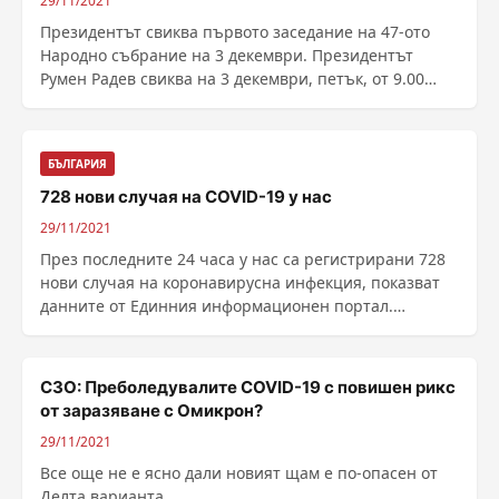
29/11/2021
Президентът свиква първото заседание на 47-ото
Народно събрание на 3 декември. Президентът
Румен Радев свиква на 3 декември, петък, от 9.00
часа, ......
БЪЛГАРИЯ
728 нови случая на COVID-19 у нас
29/11/2021
През последните 24 часа у нас са регистрирани 728
нови случая на коронавирусна инфекция, показват
данните от Единния информационен портал.
Направени ......
СЗО: Преболедувалите COVID-19 с повишен рикс
от заразяване с Омикрон?
29/11/2021
Все още не е ясно дали новият щам е по-опасен от
Делта варианта