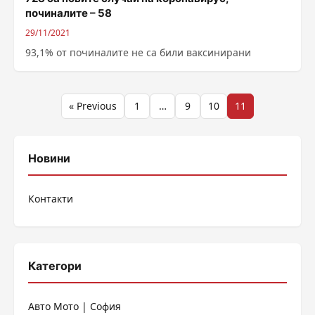
починалите – 58
29/11/2021
93,1% от починалите не са били ваксинирани
Разделяне
« Previous
1
…
9
10
11
на
публикациите
Новини
на
Контакти
страници
Категори
Авто Мото | София