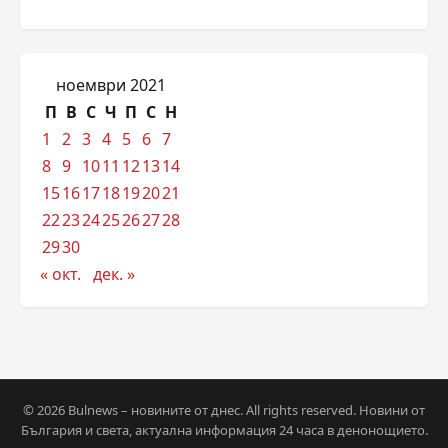
ноември 2021
П
В
С
Ч
П
С
Н
1
2
3
4
5
6
7
8
9
10
11
12
13
14
15
16
17
18
19
20
21
22
23
24
25
26
27
28
29
30
« окт.
дек. »
© 2026 Bulnews – новините от днес. All rights reserved. Новини от
България и света, актуална информация 24 часа в денонощието.