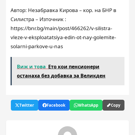
Автор: Незабравка Кирова – кор. на БНР в
Силистра – Източник :
https://bnr.bg/main/post/466262/v-silistra-
vleze-v-eksploatatsiya-edin-ot-nay-golemite-
solarni-parkove-u-nas
Виж и това
Ето кои пенсионери
останаха без добавка за Великден
Twitter
Facebook
WhatsApp
Copy