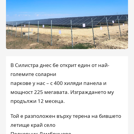
В Силистра днес бе открит един от най-
големите соларни
паркове у нас – с 400 хиляди панела и
мощност 225 мегавата. Изграждането му
продължи 12 месеца.
Той е разположен върху терена на бившето
летище край село
Полковник Ламбриново.