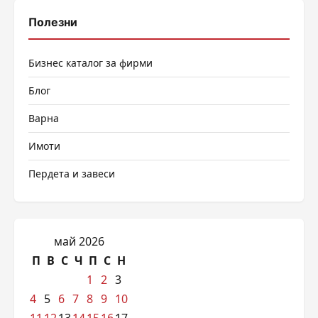
Полезни
Бизнес каталог за фирми
Блог
Варна
Имоти
Пердета и завеси
май 2026
П
В
С
Ч
П
С
Н
1
2
3
4
5
6
7
8
9
10