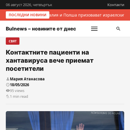
06 август 2026, четвъртък
Контакти
Италия и Полша призовават израелските 
ПОСЛЕДНИ НОВИНИ
Bulnews – новините от днес
СВЯТ
Контактните пациенти на
хантавируса вече приемат
посетители
Мария Атанасова
18/05/2026
95 views
1 min read