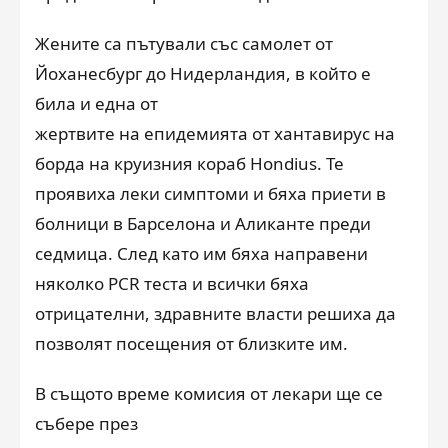
Жените са пътували със самолет от
Йоханесбург до Нидерландия, в който е
била и една от
жертвите на епидемията от хантавирус на
борда на круизния кораб Hondius. Те
проявиха леки симптоми и бяха приети в
болници в Барселона и Аликанте преди
седмица. След като им бяха направени
няколко PCR теста и всички бяха
отрицателни, здравните власти решиха да
позволят посещения от близките им.
В същото време комисия от лекари ще се
събере през