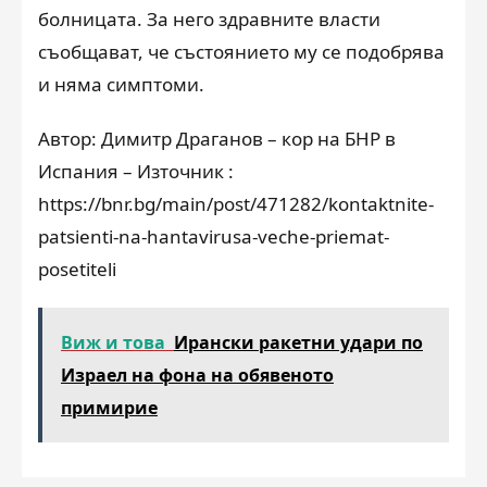
болницата. За него здравните власти
съобщават, че състоянието му се подобрява
и няма симптоми.
Автор: Димитр Драганов – кор на БНР в
Испания – Източник :
https://bnr.bg/main/post/471282/kontaktnite-
patsienti-na-hantavirusa-veche-priemat-
posetiteli
Виж и това
Ирански ракетни удари по
Израел на фона на обявеното
примирие