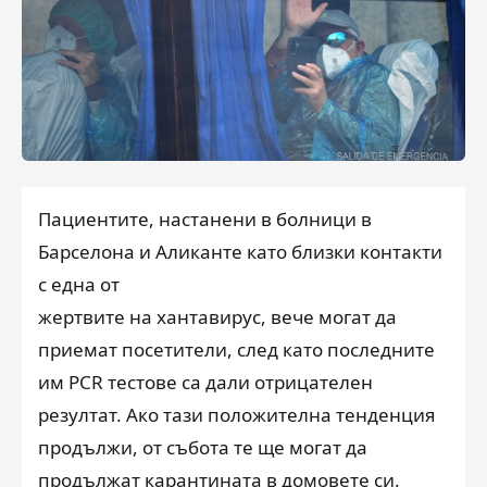
Пациентите, настанени в болници в
Барселона и Аликанте като близки контакти
с една от
жертвите на хантавирус, вече могат да
приемат посетители, след като последните
им PCR тестове са дали отрицателен
резултат. Ако тази положителна тенденция
продължи, от събота те ще могат да
продължат карантината в домовете си.