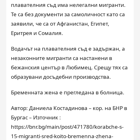
плавателния съд има нелегални мигранти.
Те са без документи за самоличност като са
заявили, че са от Афганистан, Египет,
Еритрея и Сомалия.
Водачът на плавателния съд е задържан, а
незаконните мигранти са настанени в
бежанския център в Любимец. Срещу тях са
образувани досъдебни производства.
Бременната жена е прегледана в болница.
Автор: Даниела Костадинова – кор. на БНР в
Бургас – Източник :
https://bnr.bg/main/post/471780/korabche-s-
15-migranti-sred-koito-bremenna-zhena-