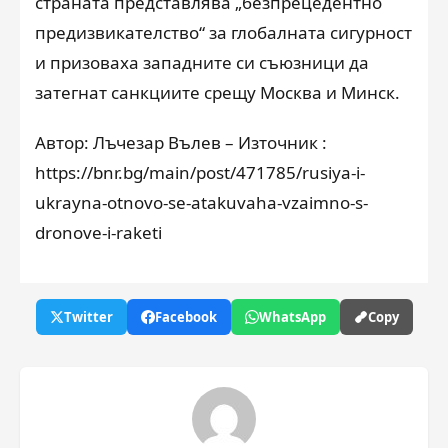
страната представлява „безпрецедентно
предизвикателство“ за глобалната сигурност
и призоваха западните си съюзници да
затегнат санкциите срещу Москва и Минск.
Автор: Лъчезар Вълев – Източник :
https://bnr.bg/main/post/471785/rusiya-i-
ukrayna-otnovo-se-atakuvaha-vzaimno-s-
dronove-i-raketi
Twitter
Facebook
WhatsApp
Copy