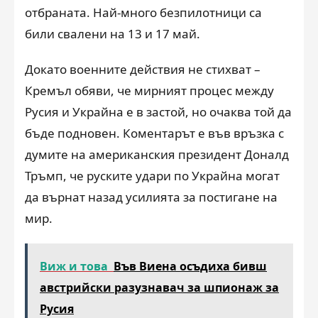
отбраната. Най-много безпилотници са
били свалени на 13 и 17 май.
Докато военните действия не стихват –
Кремъл обяви, че мирният процес между
Русия и Украйна е в застой, но очаква той да
бъде подновен. Коментарът е във връзка с
думите на американския президент Доналд
Тръмп, че руските удари по Украйна могат
да върнат назад усилията за постигане на
мир.
Виж и това
Във Виена осъдиха бивш
австрийски разузнавач за шпионаж за
Русия