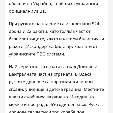
области на Украйна, съобщиха украински
официални лица.
При руското нападение са използвани 524
дрона и 22 ракети, като голяма част от
безпилотниците, както и четири балистични
ракети „Искандер“ са били прихванати от
украинските ПВО системи.
Най-сериозно засегнати са град Днипро и
централната част на страната. В Одеса
руските дронове са поразили жилищни
сгради, училище и детска градина. Местните
власти съобщиха за ранено 11-годишно
момче и пострадал 59-годишен мъж. Руски
дронове са ударили три кораба под