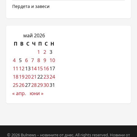
Пердета и завеси
май 2026
П
В
С
Ч
П
С
Н
1
2
3
4
5
6
7
8
9
10
11
12
13
14
15
16
17
18
19
20
21
22
23
24
25
26
27
28
29
30
31
« апр.
юни »
© 2026 Bulnews – новините от днес. All rights reserved. Новини от