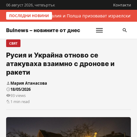
06 август 2026, четвъртък
Контакти
Италия и Полша призовават израелските 
ПОСЛЕДНИ НОВИНИ
Bulnews – новините от днес
СВЯТ
Русия и Украйна отново се
атакуваха взаимно с дронове и
ракети
Мария Атанасова
18/05/2026
93 views
1 min read