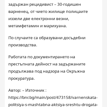
задържан рецидивист – 30-годишен
варненец, от чието жилище полицаите
иззели две електронни везни,
метамфетамин и марихуана.
По случаите са образувани досъдебни
производства.
Работата по документирането на
престъпната дейност на задържаните
продължава под надзора на Окръжна
прокуратура.
Автор: – Източник :
https://bnr.bg/main/post/473158/varnenskata-
politsiya-s-mashtabna-aktsiya-sreshtu-drogata-