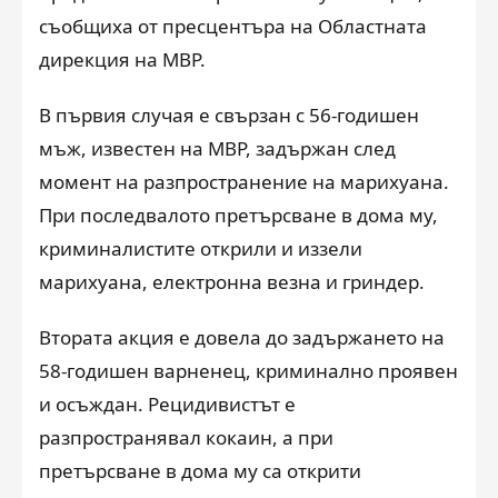
съобщиха от пресцентъра на Областната
дирекция на МВР.
В първия случая е свързан с 56-годишен
мъж, известен на МВР, задържан след
момент на разпространение на марихуана.
При последвалото претърсване в дома му,
криминалистите открили и иззели
марихуана, електронна везна и гриндер.
Втората акция е довела до задържането на
58-годишен варненец, криминално проявен
и осъждан. Рецидивистът е
разпространявал кокаин, а при
претърсване в дома му са открити