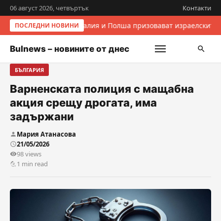
06 август 2026, четвъртък
Контакти
Италия и Полша призовават израелските 
ПОСЛЕДНИ НОВИНИ
Bulnews – новините от днес
БЪЛГАРИЯ
Варненската полиция с мащабна
акция срещу дрогата, има
задържани
Мария Атанасова
21/05/2026
98 views
1 min read