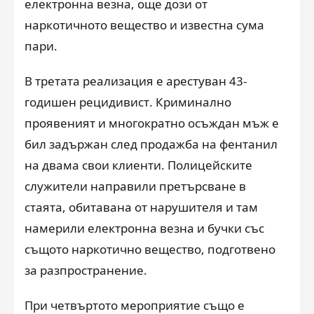
електронна везна, още дози от
наркотичното вещество и известна сума
пари.
В третата реализация е арестуван 43-
годишен рецидивист. Криминално
проявеният и многократно осъждан мъж е
бил задържан след продажба на фентанил
на двама свои клиенти. Полицейските
служители направили претърсване в
стаята, обитавана от нарушителя и там
намерили електронна везна и бучки със
същото наркотично вещество, подготвено
за разпространение.
При четвъртото мероприятие също е