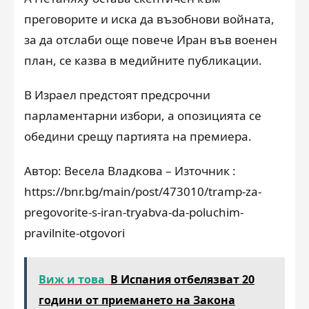
преговорите и иска да възобнови войната,
за да отслаби още повече Иран във военен
план, се казва в медийните публикации.
В Израел предстоят предсрочни
парламентарни избори, а опозицията се
обедини срещу партията на премиера.
Автор: Весела Владкова – Източник :
https://bnr.bg/main/post/473010/tramp-za-
pregovorite-s-iran-tryabva-da-poluchim-
pravilnite-otgovori
Виж и това
В Испания отбелязват 20
години от приемането на Закона