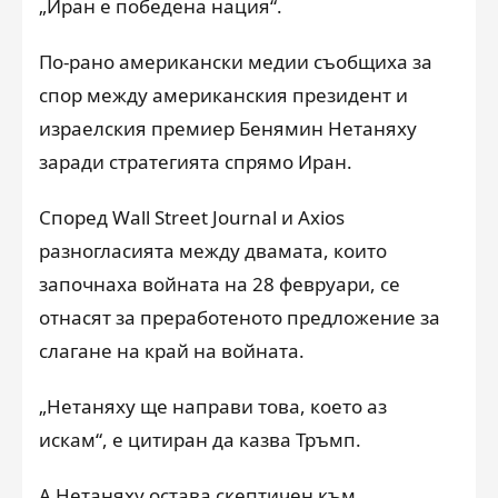
„Иран е победена нация“.
По-рано американски медии съобщиха за
спор между американския президент и
израелския премиер Бенямин Нетаняху
заради стратегията спрямо Иран.
Според Wall Street Journal и Axios
разногласията между двамата, които
започнаха войната на 28 февруари, се
отнасят за преработеното предложение за
слагане на край на войната.
„Нетаняху ще направи това, което аз
искам“, е цитиран да казва Тръмп.
А Нетаняху остава скептичен към