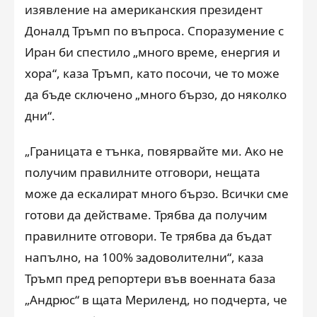
изявление на американския президент
Доналд Тръмп по въпроса. Споразумение с
Иран би спестило „много време, енергия и
хора“, каза Тръмп, като посочи, че то може
да бъде сключено „много бързо, до няколко
дни“.
„Границата е тънка, повярвайте ми. Ако не
получим правилните отговори, нещата
може да ескалират много бързо. Всички сме
готови да действаме. Трябва да получим
правилните отговори. Те трябва да бъдат
напълно, на 100% задоволителни“, каза
Тръмп пред репортери във военната база
„Андрюс“ в щата Мериленд, но подчерта, че