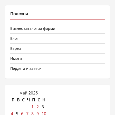
Полезни
Бизнес каталог за фирми
Блог
Варна
Имоти
Пердета и завеси
май 2026
П
В
С
Ч
П
С
Н
1
2
3
4
5
6
7
8
9
10