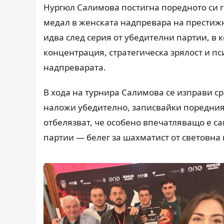
Нургюл Салимова постигна поредното си 
медал в женската надпревара на престижн
идва след серия от убедителни партии, в
концентрация, стратегическа зрялост и п
надпреварата.
В хода на турнира Салимова се изправи с
наложи убедително, записвайки поредния 
отбелязват, че особено впечатляващо е с
партии — белег за шахматист от световна 