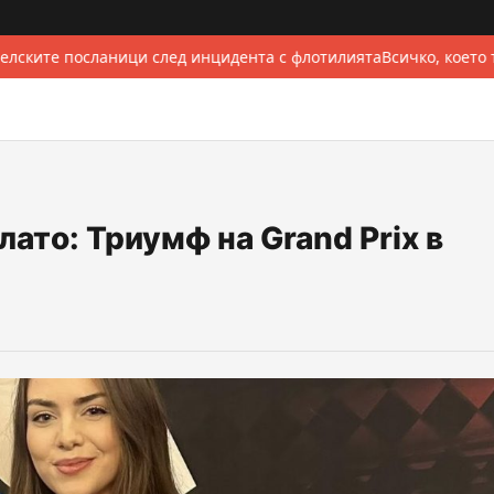
лските посланици след инцидента с флотилията
Всичко, което 
ато: Триумф на Grand Prix в