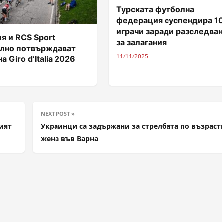
Турската футболна
федерация суспендира 1
играчи заради разследва
я и RCS Sport
за залагания
лно потвърждават
11/11/2025
а Giro d’Italia 2026
5
NEXT POST »
ият
Украинци са задържани за стрелбата по възраст
жена във Варна