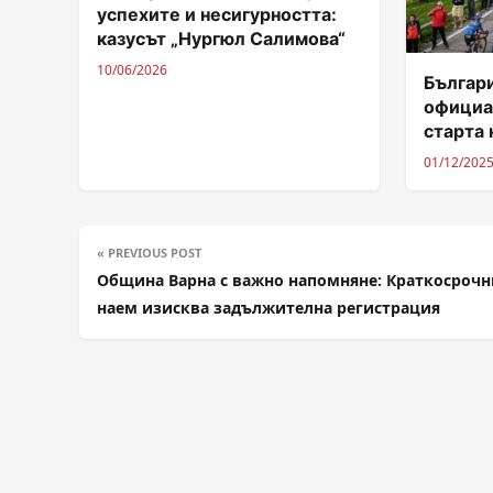
успехите и несигурността:
казусът „Нургюл Салимова“
10/06/2026
Българи
официа
старта н
01/12/202
« PREVIOUS POST
Община Варна с важно напомняне: Краткосрочн
наем изисква задължителна регистрация