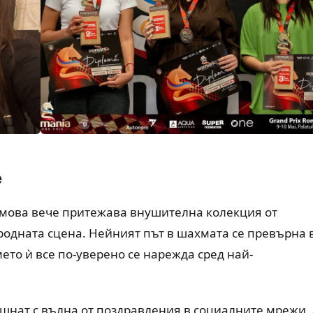
е
имова вече притежава внушителна колекция от
одната сцена. Нейният път в шахмата се превърна 
ето ѝ все по-уверено се нарежда сред най-
щнат с вълна от поздравления в социалните мрежи, 