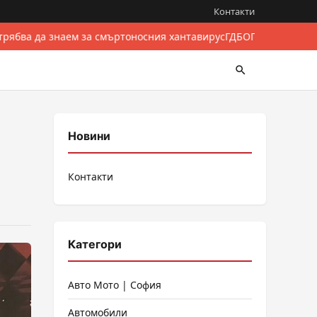
Контакти
трябва да знаем за смъртоносния хантавирус
ГДБОП разби между
Новини
Контакти
Категори
Авто Мото | София
Автомобили