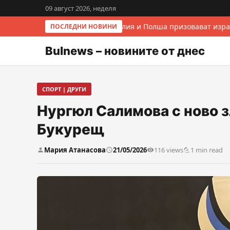
09 август 2026, неделя
Италия и Полша призовават израе
ПОСЛЕДНИ НОВИНИ
Bulnews – новините от днес
СПОРТ | ДРУГИ
Нургюл Салимова с ново зл
Букурещ
Мария Атанасова
21/05/2026
116 views
1 min read