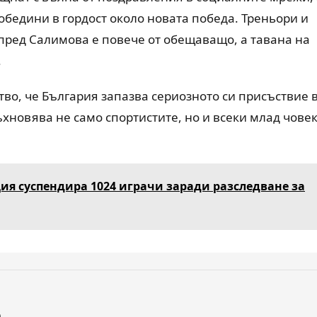
обедини в гордост около новата победа. Треньори и
ред Салимова е повече от обещаващо, а тавана на
.
тво, че България запазва сериозното си присъствие 
ъхновява не само спортистите, но и всеки млад човек
ия суспендира 1024 играчи заради разследване за