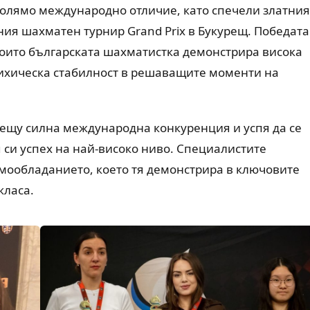
голямо международно отличие, като спечели златния
ия шахматен турнир Grand Prix в Букурещ. Победата
 които българската шахматистка демонстрира висока
сихическа стабилност в решаващите моменти на
рещу силна международна конкуренция и успя да се
си успех на най-високо ниво. Специалистите
амообладанието, което тя демонстрира в ключовите
класа.