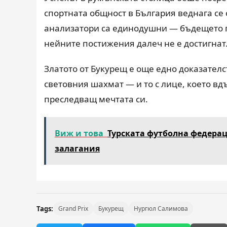
спортната общност в България веднага се 
анализатори са единодушни — бъдещето п
нейните постижения далеч не е достигнат
Златото от Букурещ е още едно доказателс
световния шахмат — и то с лице, което вд
преследващ мечтата си.
Виж и това
Турската футболна федерац
залагания
Tags:
Grand Prix
Букурещ
Нургюл Салимова