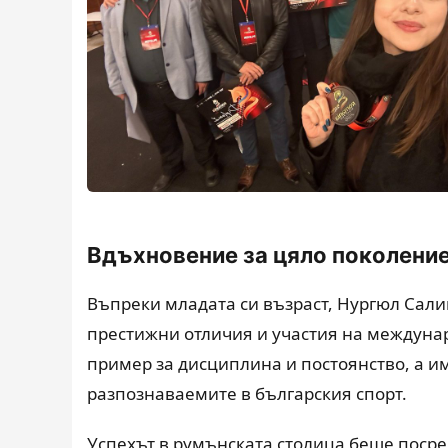
Вдъхновение за цяло поколени
Въпреки младата си възраст, Нургюл Сал
престижни отличия и участия на междунар
пример за дисциплина и постоянство, а им
разпознаваемите в българския спорт.
Успехът в румънската столица беше посре