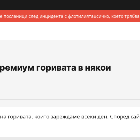
е посланици след инцидента с флотилията
Всичко, което трябва
премиум горивата в някои
нa гopивaтa, ĸoитo зapeждaмe вceĸи дeн. Cпopeд caй