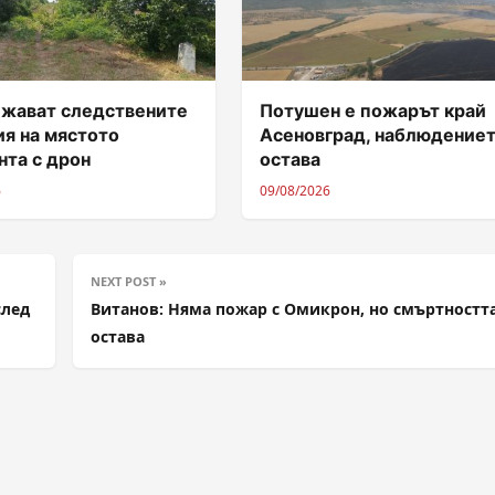
жават следствените
Потушен е пожарът край
ия на мястото
Асеновград, наблюдение
нта с дрон
остава
6
09/08/2026
NEXT POST »
след
Витанов: Няма пожар с Омикрон, но смъртностт
остава