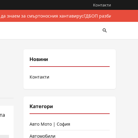
Контакти
 да знаем за смъртоносния хантавирус
ГДБОП разби международе
Новини
Контакти
Категори
тa
Авто Мото | София
Автомобили