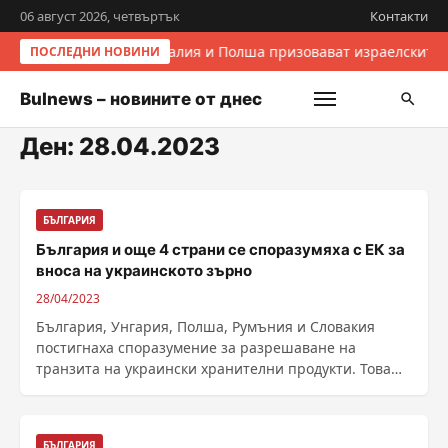
06 август 2026, четвъртък
Контакти
Италия и Полша призовават израелските 
ПОСЛЕДНИ НОВИНИ
Bulnews – новините от днес
Ден:
28.04.2023
БЪЛГАРИЯ
България и още 4 страни се споразумяха с ЕК за
вноса на украинското зърно
28/04/2023
България, Унгария, Полша, Румъния и Словакия
постигнаха споразумение за разрешаване на
транзита на украински хранителни продукти. Това
съобщи ......
БЪЛГАРИЯ