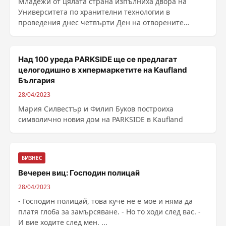
Младежи от цялата страна изпълниха двора на
Университета по хранителни технологии в
провeдения днес четвърти Ден на отворените
врати. Висшето училище ......
Над 100 уреда PARKSIDE ще се предлагат
целогодишно в хипермаркетите на Kaufland
България
28/04/2023
Мария Силвестър и Филип Буков построиха
символично новия дом на PARKSIDE в Kaufland
БИЗНЕС
Вечерен виц: Господин полицай
28/04/2023
- Господин полицай, това куче не е мое и няма да
платя глоба за замърсяване. - Но то ходи след вас. -
И вие ходите след мен. ...