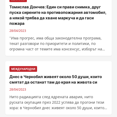
Томислав Дончев: Един си прави снимка, друг
пуска сирените на противопожарния автомобил,
а някой трябва да хване маркуча и да гаси
пожара
28/04/2023
"Има прогрес, има обща законодателна програма,
текат разговори по приоритети и политики, по
огромна част от темите има консенсус, изборът на
......
МЕЖДУНАРОДНИ
Днес в Чернобил живеят около 50 души, които
смятат да останат там до края на живота си
28/04/2023
Нито радиацията след ядрената авария, нито
руската окупация през 2022 успява да прогони тези
хора: в Чернобил днес живеят около 50 души, които
смятат ......