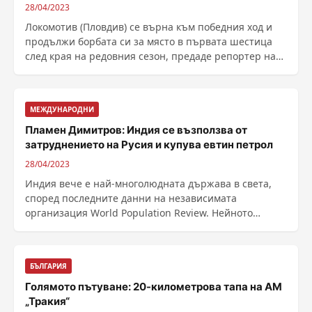
28/04/2023
Локомотив (Пловдив) се върна към победния ход и
продължи борбата си за място в първата шестица
след края на редовния сезон, предаде репортер на
......
МЕЖДУНАРОДНИ
Пламен Димитров: Индия се възползва от
затруднението на Русия и купува евтин петрол
28/04/2023
Индия вече е най-многолюдната държава в света,
според последните данни на независимата
организация World Population Review. Нейното
население ...
БЪЛГАРИЯ
Голямото пътуване: 20-километрова тапа на АМ
„Тракия“