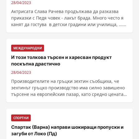
28/04/2023
Актрисата Слава Рачева продължава да разказва
приказки с Педя човек - лакът брада. Много често я
канят да гостува в детски градини или училища, ......
МЕЖДУНАРОДНИ
И този толкова търсен и харесван продукт
поскъпна драстично
28/04/2023
Производителите на гръцки зехтин съобщиха, че
зехтинът гръцко производство има силно завишено
търсене на европейския пазар, като средно цената
му е с ......
СПОРТНИ
Спартак (Варна) направи шокиращи пропуски и
загуби от Локо (Пд)