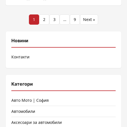
Разделяне
1
2
3
…
9
Next »
на
публикациите
Новини
на
Контакти
страници
Категори
Авто Мото | София
Автомобили
Аксесоари за автомобили