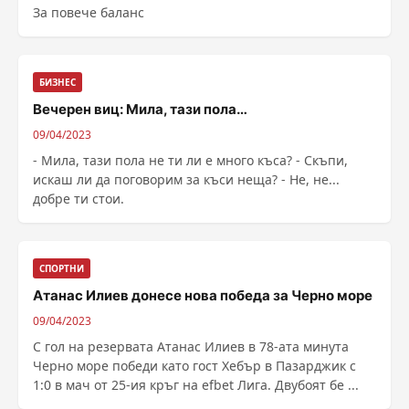
За повече баланс
БИЗНЕС
Вечерен виц: Мила, тази пола…
09/04/2023
- Мила, тази пола не ти ли е много къса? - Скъпи,
искаш ли да поговорим за къси неща? - Не, не...
добре ти стои.
СПОРТНИ
Атанас Илиев донесе нова победа за Черно море
09/04/2023
С гол на резервата Атанас Илиев в 78-ата минута
Черно море победи като гост Хебър в Пазарджик с
1:0 в мач от 25-ия кръг на efbet Лига. Двубоят бе ...