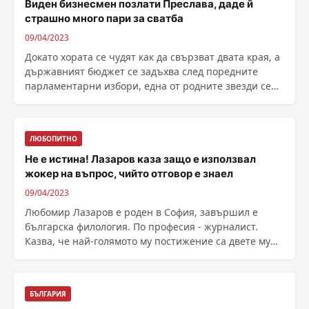
Виден бизнесмен позлати Преслава, даде й
страшно много пари за сватба
09/04/2023
Докато хората се чудят как да свързват двата края, а
държавният бюджет се задъхва след поредните
парламентарни избори, една от родните звезди се
......
ЛЮБОПИТНО
Не е истина! Лазаров каза защо е използвал
жокер на въпрос, чийто отговор е знаел
09/04/2023
Любомир Лазаров е роден в София, завършил е
българска филология. По професия - журналист.
Казва, че най-голямото му постижение са двете му
деца. Дядо ......
БЪЛГАРИЯ