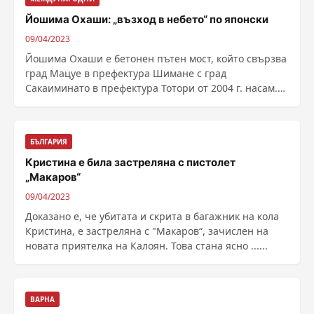
Йошима Охаши: „възход в небето“ по японски
09/04/2023
Йошима Охаши е бетонен пътен мост, който свързва
град Мацуе в префектура Шимане с град
Сакаиминато в префектура Тотори от 2004 г. насам.
Името на ......
БЪЛГАРИЯ
Кристина е била застреляна с пистолет
„Макаров“
09/04/2023
Доказано е, че убитата и скрита в багажник на кола
Кристина, е застреляна с "Макаров“, зачислен на
новата приятелка на Калоян. Това стана ясно ......
ВАРНА