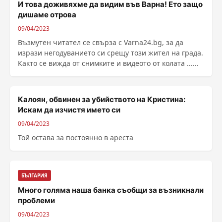
И това доживяхме да видим във Варна! Ето защо
дишаме отрова
09/04/2023
Възмутен читател се свърза с Varna24.bg, за да
изрази негодуванието си срещу този жител на града.
Както се вижда от снимките и видеото от колата ......
Калоян, обвинен за убийството на Кристина:
Искам да изчистя името си
09/04/2023
Той остава за постоянно в ареста
БЪЛГАРИЯ
Много голяма наша банка съобщи за възникнали
проблеми
09/04/2023