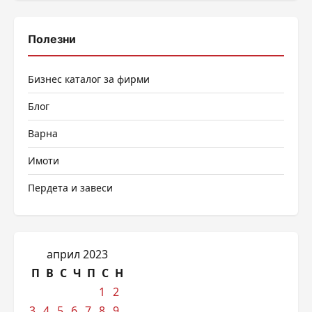
Полезни
Бизнес каталог за фирми
Блог
Варна
Имоти
Пердета и завеси
април 2023
П
В
С
Ч
П
С
Н
1
2
3
4
5
6
7
8
9