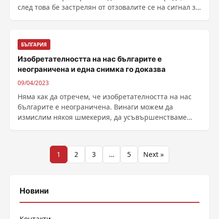
след това бе застрелян от отзовалите се на сигнал за
......
БЪЛГАРИЯ
Изобретателността на нас българите е
неограничена и една снимка го доказва
09/04/2023
Няма как да отречем, че изобретателността на нас
българите е неограничена. Винаги можем да
измислим някоя шмекерия, да усъвършенстваме
още повече ......
Разделяне
1
2
3
…
5
Next »
на
публикациите
Новини
на
Контакти