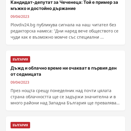
Кандидат-депутат за Чеченеца: Той е пример за
мъжко и достойно държание
09/04/2023
Plovdiv24.bg публикува сигнала на наш читател без
редакторска намеса: "Дни наред вече обществото се
чуди как е възможно момче със специални ...
БЪЛГАРИЯ
Дъжд и облачно време ни очакват в първия ден
от седмицата
09/04/2023
През нощта срещу понеделник над почти цялата
страна облачността ще се задържи значителна и в
много райони над Западна България ще превалява
слаб ......
БЪЛГАРИЯ