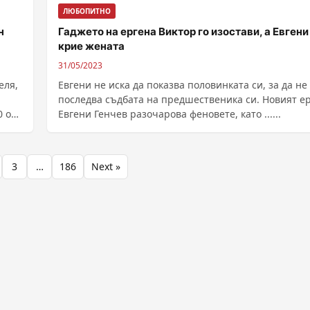
ЛЮБОПИТНО
н
Гаджето на ергена Виктор го изостави, а Евгени
крие жената
31/05/2023
еля,
Евгени не иска да показва половинката си, за да не
последва съдбата на предшественика си. Новият ерген
0 от
Евгени Генчев разочарова феновете, като ......
3
…
186
Next »