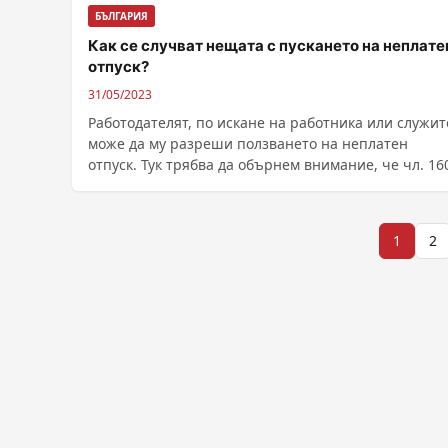
БЪЛГАРИЯ
Как се случват нещата с пускането на неплате
отпуск?
31/05/2023
Работодателят, по искане на работника или служит
може да му разреши ползването на неплатен
отпуск. Тук трябва да обърнем внимание, че чл. 16
......
Разделяне
1
2
на
публикациите
на
страници