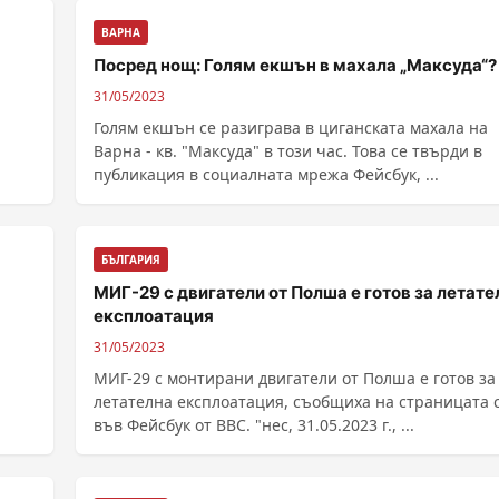
ВАРНА
Посред нощ: Голям екшън в махала „Максуда“
31/05/2023
Голям екшън се разиграва в циганската махала на
Варна - кв. "Максуда" в този час. Това се твърди в
публикация в социалната мрежа Фейсбук, ...
БЪЛГАРИЯ
МИГ-29 с двигатели от Полша е готов за летате
експлоатация
31/05/2023
МИГ-29 с монтирани двигатели от Полша е готов за
летателна експлоатация, съобщиха на страницата 
във Фейсбук от ВВС. "нес, 31.05.2023 г., ...