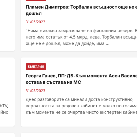
Пламен Димитров: Торбалан всъщност още не 
дошъл
31/05/2023
"Няма никакво замразяване на фискалния резерв. 
него има остатък от 4,5 млрд. лева. Торбалан всъщ
още не е дошъл, може да дойде, има ...
БЪЛГАРИЯ
Георги Ганев, ПП-ДБ: Към момента Асен Васил
остава в състава на МС
31/05/2023
Днес разговорите са минали доста конструктивно,
bTV,
вероятността за редовен кабинет е малко по-голяма
айно
Към момента не се очертва чисто експертен кабин
......