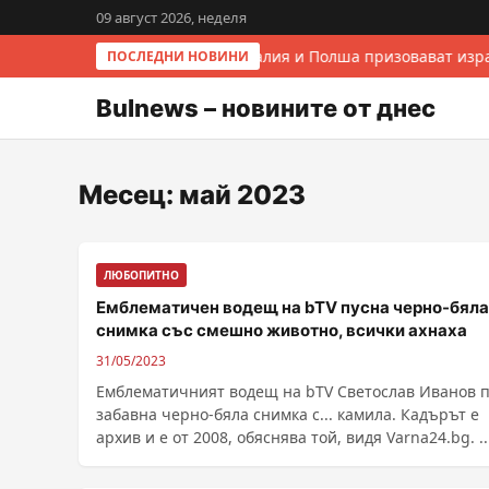
09 август 2026, неделя
Италия и Полша призовават изра
ПОСЛЕДНИ НОВИНИ
Bulnews – новините от днес
Месец:
май 2023
ЛЮБОПИТНО
Емблематичен водещ на bTV пусна черно-бяла
снимка със смешно животно, всички ахнаха
31/05/2023
Емблематичният водещ на bTV Светослав Иванов 
забавна черно-бяла снимка с... камила. Кадърът е
архив и е от 2008, обяснява той, видя Varna24.bg. ..