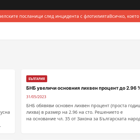
елските посланици след инцидента с флотилията
Всичко, което
БЪЛГАРИЯ
БНБ увеличи основния лихвен процент до 2.96 
31/05/2023
БНБ обявяви основен лихвен процент (проста годи
пусна
лихва) в размер на 2.96 на сто. Решението е
на основание чл. 35 от Закона за Българската наро
.
......