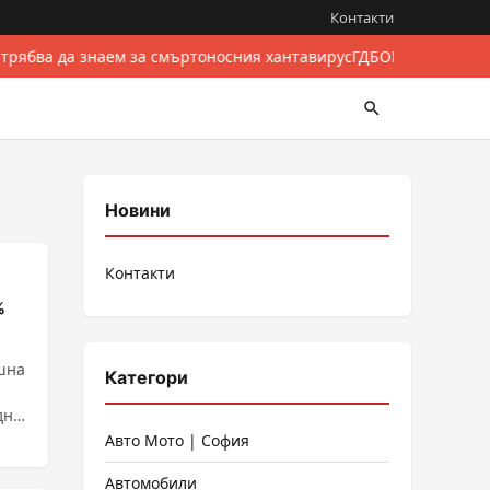
Контакти
 трябва да знаем за смъртоносния хантавирус
ГДБОП разби межд
Новини
Контакти
%
шна
Категори
дна
Авто Мото | София
Автомобили