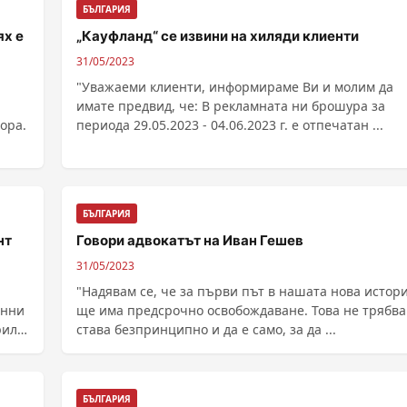
БЪЛГАРИЯ
ях е
„Кауфланд“ се извини на хиляди клиенти
31/05/2023
"Уважаеми клиенти, информираме Ви и молим да
имате предвид, че: В рекламната ни брошура за
ора.
периода 29.05.2023 - 04.06.2023 г. е отпечатан ...
БЪЛГАРИЯ
нт
Говори адвокатът на Иван Гешев
31/05/2023
"Надявам се, че за първи път в нашата нова истор
анни
ще има предсрочно освобождаване. Това не трябва
става безпринципно и да е само, за да ...
БЪЛГАРИЯ