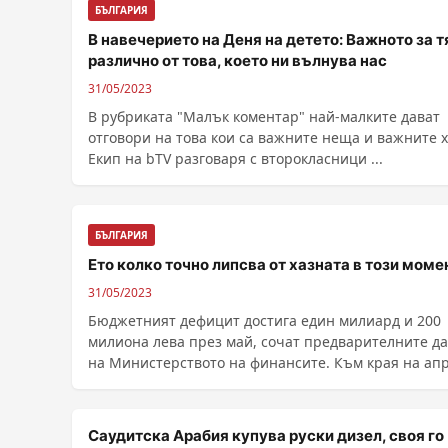
БЪЛГАРИЯ
В навечерието на Деня на детето: Важното за т
различно от това, което ни вълнува нас
31/05/2023
В рубриката "Малък коментар" най-малките дават
отговори на това кои са важните неща и важните х
Екип на bTV разговаря с второкласници ...
БЪЛГАРИЯ
Ето колко точно липсва от хазната в този моме
31/05/2023
Бюджетният дефицит достига един милиард и 200
милиона лева през май, сочат предварителните д
на Министерството на финансите. Към края на април,
......
Саудитска Арабия купува руски дизел, своя го