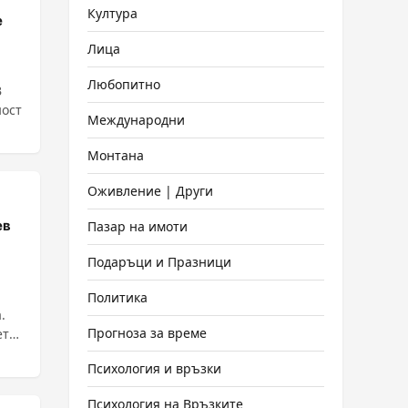
Култура
е
Лица
Любопитно
В
ност
Международни
Монтана
Оживление | Други
ев
Пазар на имоти
Подаръци и Празници
Политика
.
Прогноза за време
ет
Психология и връзки
Психология на Връзките