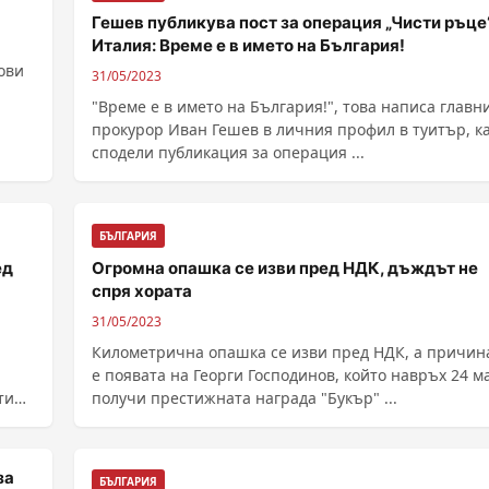
Гешев публикува пост за операция „Чисти ръце“
Италия: Време е в името на България!
ови
31/05/2023
"Време е в името на България!", това написа главн
прокурор Иван Гешев в личния профил в туитър, к
сподели публикация за операция ...
БЪЛГАРИЯ
ед
Огромна опашка се изви пред НДК, дъждът не
спря хората
31/05/2023
,
Километрична опашка се изви пред НДК, а причин
е появата на Георги Господинов, който навръх 24 м
ти
получи престижната награда "Букър" ...
зa
БЪЛГАРИЯ