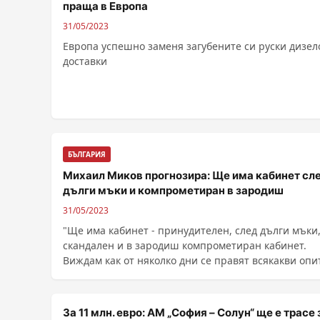
праща в Европа
31/05/2023
Европа успешно заменя загубените си руски дизел
доставки
БЪЛГАРИЯ
Михаил Миков прогнозира: Ще има кабинет сл
дълги мъки и компрометиран в зародиш
31/05/2023
"Ще има кабинет - принудителен, след дълги мъки
скандален и в зародиш компрометиран кабинет.
Виждам как от няколко дни се правят всякакви опи
......
За 11 млн. евро: АМ „Coфия – Coлyн“ ще е тpace 