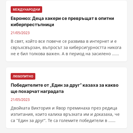
МЕЖДУНАРОДНИ
Евронюз: Деца хакери се превръщат в опитни
киберпрестъпници
21/05/2023
В свят, който все повече се развива в интернет и е
свръхсвързан, въпросът за киберсигурността никога
не е бил толкова важен. А в период на засилено ......
ЛЮБОПИТНО
Победителите от „Един за друг“ казаха за какво
ще похарчат наградата
21/05/2023
Двойката Виктория и Явор преминаха през редица
изпитания, които калиха връзката им и доказаха, че
са "Един за друг“. Те са големите победители в ......