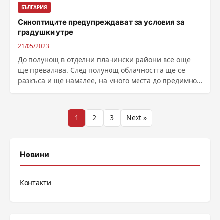
БЪЛГАРИЯ
Синоптиците предупреждават за условия за
градушки утре
21/05/2023
До полунощ в отделни планински райони все още
ще превалява. След полунощ облачността ще се
разкъса и ще намалее, на много места до предимно
ясно ......
Разделяне
1
2
3
Next »
на
публикациите
Новини
на
Контакти
страници