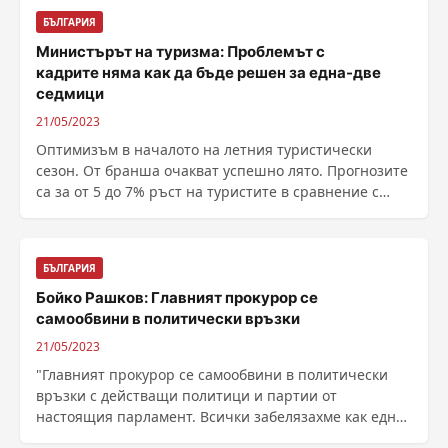
БЪЛГАРИЯ
Министърът на туризма: Проблемът с
кадрите няма как да бъде решен за една-две
седмици
21/05/2023
Оптимизъм в началото на летния туристически
сезон. От бранша очакват успешно лято. Прогнозите
са за от 5 до 7% ръст на туристите в сравнение с
2019 ......
БЪЛГАРИЯ
Бойко Рашков: Главният прокурор се
самообвини в политически връзки
21/05/2023
"Главният прокурор се самообвини в политически
връзки с действащи политици и партии от
настоящия парламент. Всички забелязахме как една
негова ......