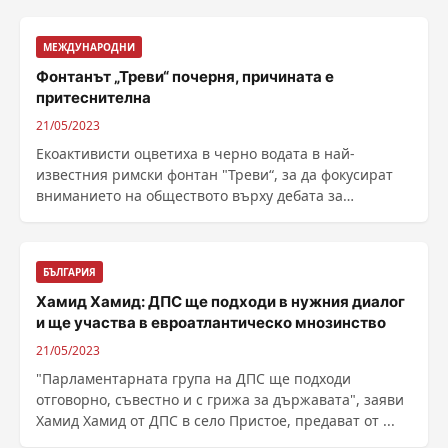
МЕЖДУНАРОДНИ
Фонтанът „Треви“ почерня, причината е
притеснителна
21/05/2023
Екоактивисти оцветиха в черно водата в най-
известния римски фонтан "Треви“, за да фокусират
вниманието на обществото върху дебата за
изменението ......
БЪЛГАРИЯ
Хамид Хамид: ДПС ще подходи в нужния диалог
и ще участва в евроатлантическо мнозинство
21/05/2023
"Парламентарната група на ДПС ще подходи
отговорно, съвестно и с грижа за държавата", заяви
Хамид Хамид от ДПС в село Пристое, предават от ...