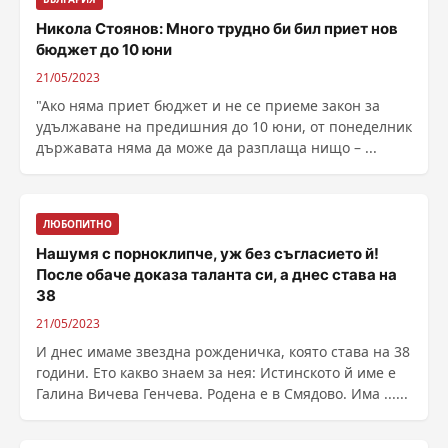
Никола Стоянов: Много трудно би бил приет нов
бюджет до 10 юни
21/05/2023
"Ако няма приет бюджет и не се приеме закон за
удължаване на предишния до 10 юни, от понеделник
държавата няма да може да разплаща нищо – ...
ЛЮБОПИТНО
Нашумя с порноклипче, уж без съгласието й!
После обаче доказа таланта си, а днес става на
38
21/05/2023
И днес имаме звездна рожденичка, която става на 38
години. Ето какво знаем за нея: Истинското й име е
Галина Вичева Генчева. Родена е в Смядово. Има ......