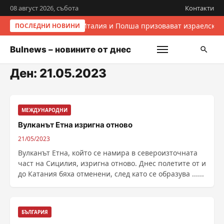
08 август 2026, събота
Контакти
Италия и Полша призовават израелскит
ПОСЛЕДНИ НОВИНИ
Bulnews – новините от днес
Ден:
21.05.2023
МЕЖДУНАРОДНИ
Вулканът Етна изригна отново
21/05/2023
Вулканът Етна, който се намира в североизточната
част на Сицилия, изригна отново. Днес полетите от и
до Катания бяха отменени, след като се образува ......
БЪЛГАРИЯ