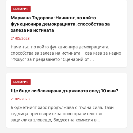
БЪЛГАРИЯ
Мариана Тодорова: Начинът, по който
функционира демокрацията, способства за
залеза на истината
21/05/2023
Начинът, по който функционира демокрацията,
способства за залеза на истината. Това каза за Радио
"Фокус" за предаването "Сценарий от ...
БЪЛГАРИЯ
Ще бъде ли блокирана държавата след 10 юни?
21/05/2023
Бюджетният хаос продължава с пълна сила. Тази
седмица преговорите за ново правителство
зациклиха зловещо, бюджетна комисия в
парламента така и не се ......