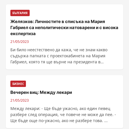
БЪЛГАРИЯ
Желязков: Личностите в списъка на Мария
Габриел са неполитически натоварени и с висока
експертиза
21/05/2023
Би било неестествено да кажа, че не знам какво
съдържа папката с проектокабинета на Мария
Габриел, която тя ще върне на президента в
понеделник. ......
БИЗНЕС
Вечерен виц: Между лекари
21/05/2023
Между лекари: - Ще бъде ужасно, ако един певец
разбере след операция, че повече не може да пее. -
Ще бъде още по-ужасно, ако не разбере това. ...