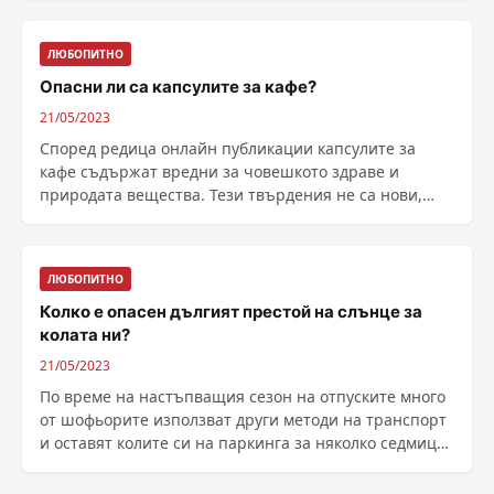
ЛЮБОПИТНО
Опасни ли са капсулите за кафе?
21/05/2023
Според редица онлайн публикации капсулите за
кафе съдържат вредни за човешкото здраве и
природата вещества. Тези твърдения не са нови,
такива ......
ЛЮБОПИТНО
Колко е опасен дългият престой на слънце за
колата ни?
21/05/2023
По време на настъпващия сезон на отпуските много
от шофьорите използват други методи на транспорт
и оставят колите си на паркинга за няколко седмици
......