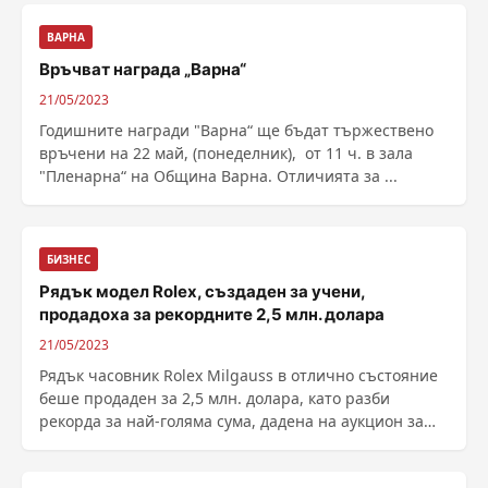
ВАРНА
Връчват награда „Варна“
21/05/2023
Годишните награди "Варна“ ще бъдат тържествено
връчени на 22 май, (понеделник), от 11 ч. в зала
"Пленарна“ на Община Варна. Отличията за ...
БИЗНЕС
Рядък модел Rolex, създаден за учени,
продадоха за рекордните 2,5 млн. долара
21/05/2023
Рядък часовник Rolex Milgauss в отлично състояние
беше продаден за 2,5 млн. долара, като разби
рекорда за най-голяма сума, дадена на аукцион за
часовника на швейцарската марка, направен
специално за учени, обяви Bloomberg. Час...