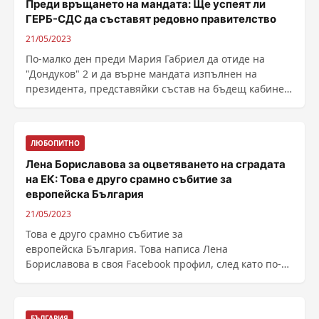
Преди връщането на мандата: Ще успеят ли
ГЕРБ-СДС да съставят редовно правителство
21/05/2023
По-малко ден преди Мария Габриел да отиде на
"Дондуков" 2 и да върне мандата изпълнен на
президента, представяйки състав на бъдещ кабинет.
...
ЛЮБОПИТНО
Лена Бориславова за оцветяването на сградата
на ЕК: Това е друго срамно събитие за
европейска България
21/05/2023
Това е друго срамно събитие за
европейска България. Това написа Лена
Бориславова в своя Facebook профил, след като по-
рано днес демонстранти оцветиха ......
БЪЛГАРИЯ