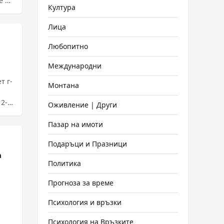
е да
Култура
Лица
Любопитно
Международни
т г-
Монтана
12-
Оживление | Други
Пазар на имоти
Подаръци и Празници
а
Политика
Прогноза за време
Психология и връзки
а
Психология на Връзките