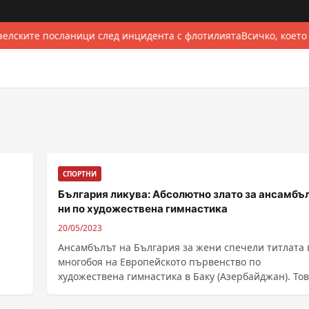
елските посланици след инцидента с флотилията
Всичко, което
СПОРТНИ
България ликува: Абсолютно злато за ансамбъ
ни по художествена гимнастика
20/05/2023
Ансамбълът на България за жени спечели титлата 
многобоя на Европейското първенство по
художествена гимнастика в Баку (Азербайджан). Тов
първо ......