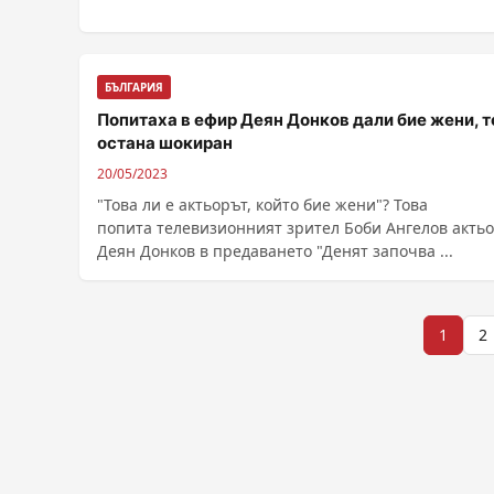
БЪЛГАРИЯ
Попитаха в ефир Деян Донков дали бие жени, т
остана шокиран
20/05/2023
"Това ли е актьорът, който бие жени"? Това
попита телевизионният зрител Боби Ангелов акть
Деян Донков в предаването "Денят започва ...
Разделяне
1
2
на
публикациите
на