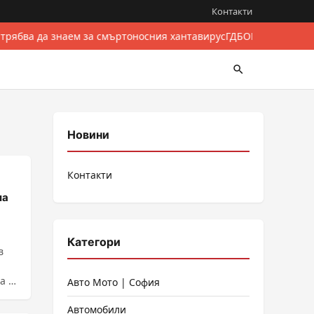
Контакти
 трябва да знаем за смъртоносния хантавирус
ГДБОП разби межд
Новини
Контакти
ла
Категори
в
а е
Авто Мото | София
Автомобили