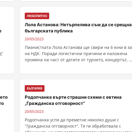
ЛЮБОПИТНО
Лола Астанова: Нетърпелива съм да се срещна
е
българската публика
20/05/2023
Пианистката Лола Астанова ще свири на 6 юни в за
д“
на НДК. Поради логистични причини и наложена
промяна на част от датите от турнето, концертът, ....
БЪЛГАРИЯ
ието
Родопчанка върти страшни схеми с евтина
то
„Гражданска отговорност“
20/05/2023
Родопчанка успя да преметне няколко души с
"Гражданска отговорност“. Тя ги обработвала с