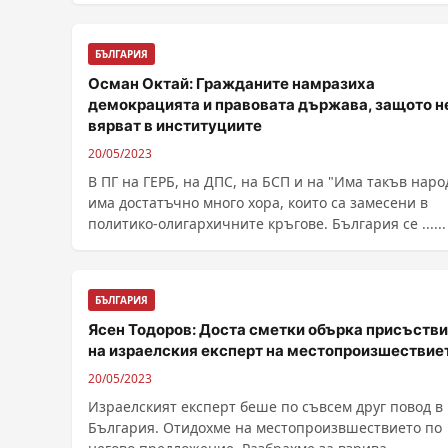
БЪЛГАРИЯ
Осман Октай: Гражданите намразиха
демокрацията и правовата държава, защото н
вярват в институциите
20/05/2023
В ПГ на ГЕРБ, на ДПС, на БСП и на "Има такъв наро
има достатъчно много хора, които са замесени в
политико-олигархичните кръгове. България се ......
БЪЛГАРИЯ
Ясен Тодоров: Доста сметки обърка присъств
на израелския експерт на местопроизшествие
20/05/2023
Израелският експерт беше по съвсем друг повод в
България. Отидохме на местопроизвшествието по