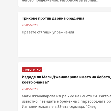
негово предложение. Разбрахме за взрива
едновременно, ......
Трикове против двойна брадичка
20/05/2023
Правете стягащи упражнения
ЛЮБОПИТНО
Издаде ли Маги Джанаварова името на бебето,
което очаква?
20/05/2023
Маги Джанаварова избра име на бебето си. Както 
известно, певицата е бременна с първородната ро
Изпълнителката е в 33-ата седмица. "След ......