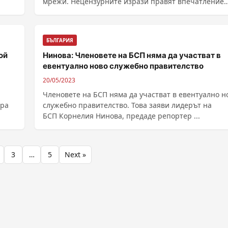
мрежи. Нецензурните изрази правят впечатление
на Петя ......
БЪЛГАРИЯ
ой
Нинова: Членовете на БСП няма да участват в
евентуално ново служебно правителство
20/05/2023
Членовете на БСП няма да участват в евентуално н
ора
служебно правителство. Това заяви лидерът на
БСП Корнелия Нинова, предаде репортер ...
3
…
5
Next »