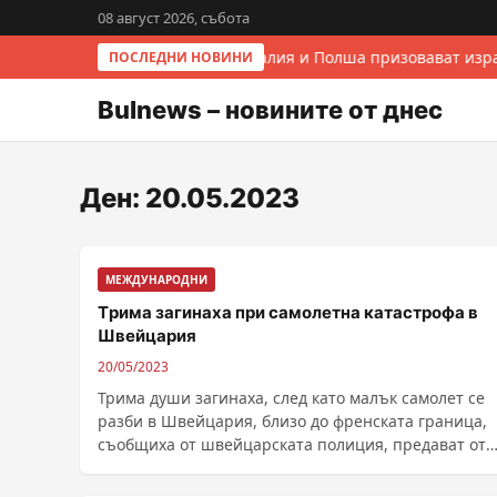
08 август 2026, събота
Италия и Полша призовават изра
ПОСЛЕДНИ НОВИНИ
Bulnews – новините от днес
Ден:
20.05.2023
МЕЖДУНАРОДНИ
Tрима загинаха при самолетна катастрофа в
Швейцария
20/05/2023
Трима души загинаха, след като малък самолет се
разби в Швейцария, близо до френската граница,
съобщиха от швейцарската полиция, предават от
Reuters. ......