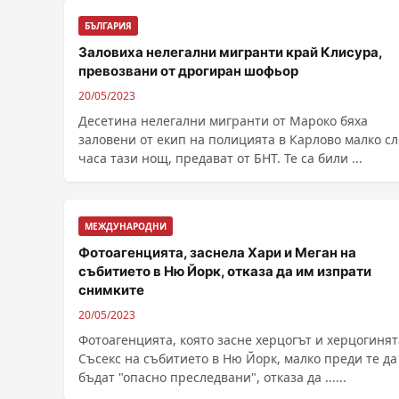
БЪЛГАРИЯ
Заловиха нелегални мигранти край Клисура,
превозвани от дрогиран шофьор
20/05/2023
Десетина нелегални мигранти от Мароко бяха
заловени от екип на полицията в Карлово малко сл
часа тази нощ, предават от БНТ. Те са били ...
МЕЖДУНАРОДНИ
Фотоагенцията, заснела Хари и Меган на
събитието в Ню Йорк, отказа да им изпрати
снимките
20/05/2023
Фотоагенцията, която засне херцогът и херцогинят
Съсекс на събитието в Ню Йорк, малко преди те да
бъдат "опасно преследвани", отказа да ......