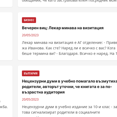
обещания, че като застрахователен посредник мож
им ......
БИЗНЕС
Вечерен виц: Лекар минава на визитация
20/05/2023
Лекар минава на визитация е АГ отделение: - Приве
жа Иванова. Как сте? Наред ли е всичко с вас? Кога
беше термина ви? - Благодаря. Всичко е наред. На 
ти ми е термина. Минава така през 20 жени и на
всички термина им е 1...
БЪЛГАРИЯ
Нецензурни думи в учебно помагало възмутих
родители, авторът уточни, че книгата е за по-
възрастна аудитория
20/05/2023
е
жба.
Нецензурни думи в учебно издание за 10-и клас - з
това сигнализират родители в социалните