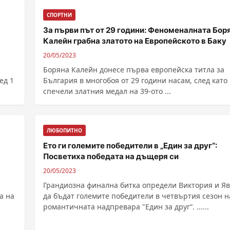
СПОРТНИ
За първи път от 29 години: Феноменалната Бор
Калейн грабна златото на Европейското в Баку
20/05/2023
Боряна Калейн донесе първа европейска титла за
ед 1
България в многобоя от 29 години насам, след като
спечели златния медал на 39-ото ...
ЛЮБОПИТНО
Ето ги големите победители в „Един за друг“:
Посветиха победата на дъщеря си
20/05/2023
Грандиозна финална битка определи Виктория и Я
а на
да бъдат големите победители в четвъртия сезон н
романтичната надпревара "Един за друг“. ......