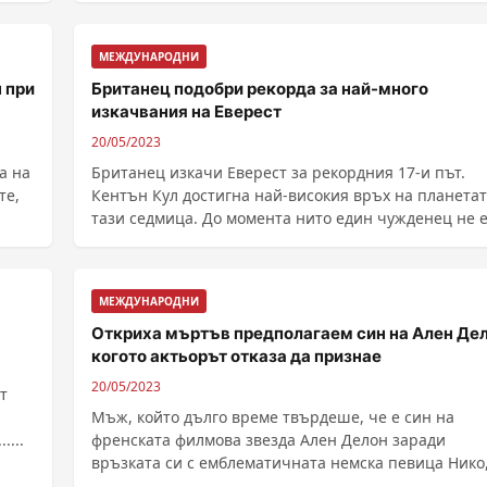
МЕЖДУНАРОДНИ
 при
Британец подобри рекорда за най-много
изкачвания на Еверест
20/05/2023
а на
Британец изкачи Еверест за рекордния 17-и път.
те,
Кентън Кул достигна най-високия връх на планета
тази седмица. До момента нито един чужденец не 
......
МЕЖДУНАРОДНИ
Откриха мъртъв предполагаем син на Ален Дел
когото актьорът отказа да признае
20/05/2023
т
Мъж, който дълго време твърдеше, че е син на
....
френската филмова звезда Ален Делон заради
връзката си с емблематичната немска певица Нико
беше намерен ......