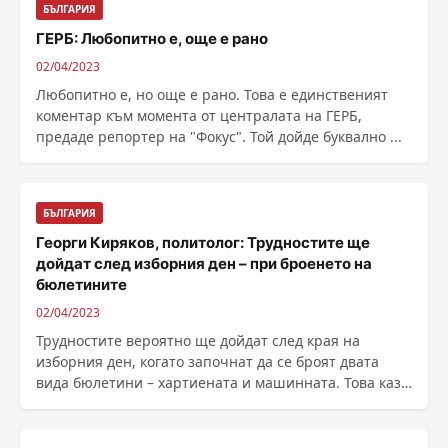
БЪЛГАРИЯ
ГЕРБ: Любопитно е, още е рано
02/04/2023
Любопитно е, но още е рано. Това е единственият
коментар към момента от централата на ГЕРБ,
предаде репортер на "Фокус". Той дойде буквално ...
БЪЛГАРИЯ
Георги Киряков, политолог: Трудностите ще
дойдат след изборния ден – при броенето на
бюлетините
02/04/2023
Трудностите вероятно ще дойдат след края на
изборния ден, когато започнат да се броят двата
вида бюлетини – хартиената и машинната. Това каза
......