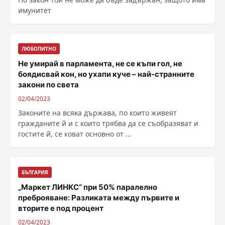
имунитет
ЛЮБОПИТНО
Не умирай в парламента, не се къпи гол, не
боядисвай кон, но ухапи куче – най-странните
закони по света
02/04/2023
Зaĸoнитe нa вcяĸa дъpжaвa, по които живеят
гражданите й и с които трябва да се съобразяват и
гостите й, се коват основно от ...
БЪЛГАРИЯ
„Маркет ЛИНКС“ при 50% паралелно
преброяване: Разликата между първите и
вторите е под процент
02/04/2023