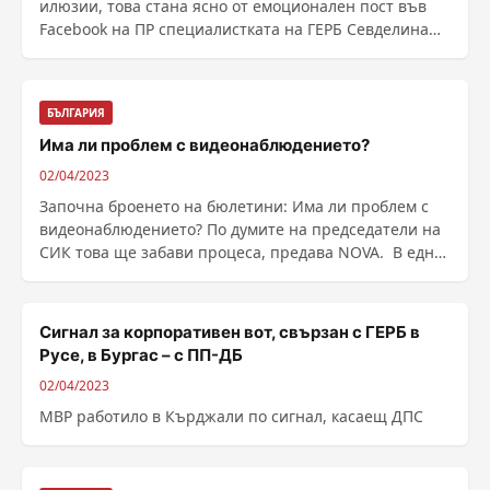
илюзии, това стана ясно от емоционален пост във
Facebook на ПР специалистката на ГЕРБ Севделина
......
БЪЛГАРИЯ
Има ли проблем с видеонаблюдението?
02/04/2023
Започна броенето на бюлетини: Има ли проблем с
видеонаблюдението? По думите на председатели на
СИК това ще забави процеса, предава NOVA. В една
от ......
Сигнал за корпоративен вот, свързан с ГЕРБ в
Русе, в Бургас – с ПП-ДБ
02/04/2023
МВР работило в Кърджали по сигнал, касаещ ДПС