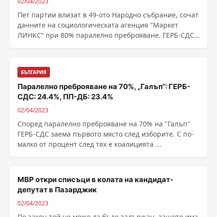
02/04/2023
Пет партии влизат в 49-ото Народно събрание, сочат
данните на социологическата агенция "Маркет
ЛИНКС“ при 80% паралелно преброяване. ГЕРБ-СДС
са ......
БЪЛГАРИЯ
Паралелно преброяване на 70%, „Галъп“: ГЕРБ-
СДС: 24.4%, ПП-ДБ: 23.4%
02/04/2023
Според паралелно преброяване на 70% на "Галъп"
ГЕРБ-СДС заема първото място след изборите. С по-
малко от процент след тях е коалицията ...
МВР откри списъци в колата на кандидат-
депутат в Пазарджик
02/04/2023
По закон той не може да бъде задържан, защото има