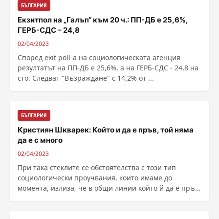
БЪЛГАРИЯ
Екзитпол на „Галъп“ към 20 ч.: ПП-ДБ е 25,6%,
ГЕРБ-СДС – 24,8
02/04/2023
Според exit poll-а на социологическата агенция
резултатът на ПП-ДБ е 25,6%, а на ГЕРБ-СДС - 24,8 на
сто. Следват "Възраждане" с 14,2% от ...
БЪЛГАРИЯ
Кристиян Шкварек: Който и да е пръв, той няма
да е с много
02/04/2023
При така стеклите се обстоятелства с този тип
социологически проучвания, които имаме до
момента, излиза, че в общи линии който й да е пръв,
той няма ......