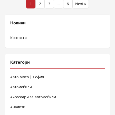
Разделяне
1
2
3
…
6
Next »
на
публикациите
Новини
на
Контакти
страници
Категори
Авто Мото | София
Автомобили
Аксесоари за автомобили
Анализи