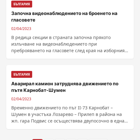
БЪЛГАРИЯ
Започна видеонаблюдението на броенето на
гласовете
02/04/2023
В редица секции в страната започна прякото
излъчване на видеонаблюдението при
преброяването на гласовете след края на изборния
ден. Можете да видите ......
БЪЛГАРИЯ
Аварирал камион затруднява движението по
пътя Карнобат-Шумен
02/04/2023
Временно движението по път II-73 Карнобат –
Шумен в участъка Лозарево – Прилеп в района на
жп. гара Подвис се осъществява двупосочно в една
лента ......