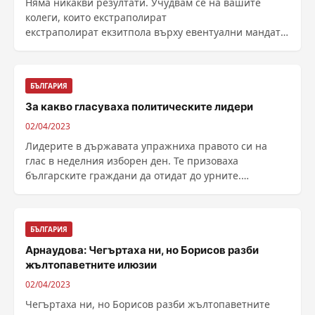
Няма никакви резултати. Учудвам се на вашите
колеги, които екстраполират
екстраполират екзитпола върху евентуални мандати.
Това каза Татяна Дончева ......
БЪЛГАРИЯ
За какво гласуваха политическите лидери
02/04/2023
Лидерите в държавата упражниха правото си на
глас в неделния изборен ден. Те призоваха
българските граждани да отидат до урните.
"Очаквам ......
БЪЛГАРИЯ
Арнаудова: Чегъртаха ни, но Борисов разби
жълтопаветните илюзии
02/04/2023
Чегъртаха ни, но Борисов разби жълтопаветните