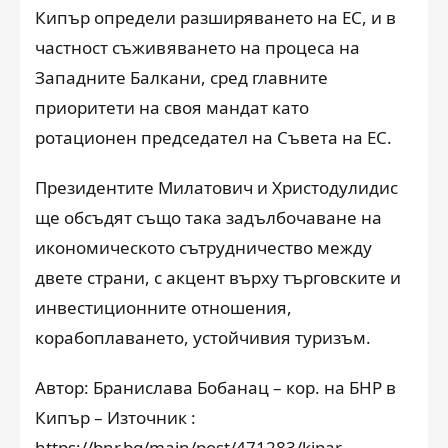
Кипър определи разширяването на ЕС, и в
частност съживяването на процеса на
Западните Балкани, сред главните
приоритети на своя мандат като
ротационен председател на Съвета на ЕС.
Президентите Милатович и Христодулидис
ще обсъдят също така задълбочаване на
икономическото сътрудничество между
двете страни, с акцент върху търговските и
инвестиционните отношения,
корабоплаването, устойчивия туризъм.
Автор: Бранислава Бобанац – кор. на БНР в
Кипър – Източник :
https://bnr.bg/main/post/471283/kipar-