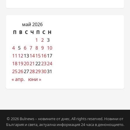
май 2026
П
В
С
Ч
П
С
Н
1
2
3
4
5
6
7
8
9
10
11
12
13
14
15
16
17
18
19
20
21
22
23
24
25
26
27
28
29
30
31
« апр.
юни »
© 2026 Bulnews – новините от днес. All rights reserved. Новини от
България и света, актуална информация 24 часа в денонощието.