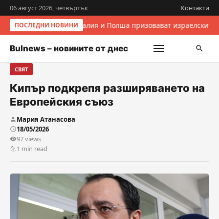
06 август 2026, четвъртък
Контакти
Италия и Полша призовават израелските 
ПОСЛЕДНИ НОВИНИ
Bulnews – новините от днес
СВЯТ
Кипър подкрепя разширяването на
Европейския съюз
Мария Атанасова
18/05/2026
97 views
1 min read