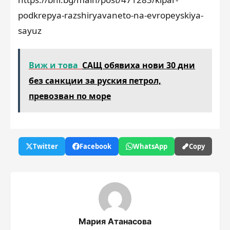
podkrepya-razshiryavaneto-na-evropeyskiya-
sayuz
Виж и това
САЩ обявиха нови 30 дни
без санкции за руския петрол,
превозван по море
Twitter
Facebook
WhatsApp
Copy
Мария Атанасова