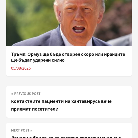
Тръмп: Ормуз ще бъде отворен скоро или иранците
ще бъдат ударени силно
05/08/2026
« PREVIOUS POST
Контактните пациенти на хантавируса вече
приемат посетители
NEXT POST »
Лондон е близо до търговско споразумение със