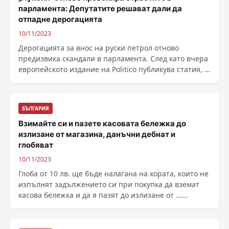
парламента: Депутатите решават дали да
отпадне дерогацията
10/11/2023
Дерогацията за внос на руски петрол отново
предизвика скандали в парламента. След като вчера
европейското издание на Politico публикува статия, в
......
БЪЛГАРИЯ
Взимайте си и пазете касовата бележка до
излизане от магазина, данъчни дебнат и
глобяват
10/11/2023
Глоба от 10 лв. ще бъде налагана на хората, които не
изпълнят задължението си при покупка да вземат
касова бележка и да я пазят до излизане от ......