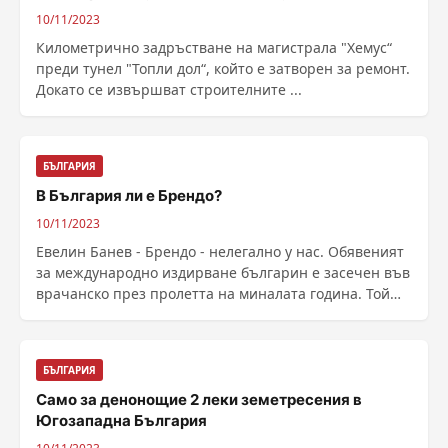
10/11/2023
Километрично задръстване на магистрала "Хемус“
преди тунел "Топли дол“, който е затворен за ремонт.
Докато се извършват строителните ...
БЪЛГАРИЯ
В България ли е Брендо?
10/11/2023
Евелин Банев - Брендо - нелегално у нас. Обявеният
за международно издирване българин е засечен във
врачанско през пролетта на миналата година. Той
......
БЪЛГАРИЯ
Само за денонощие 2 леки земетресения в
Югозападна България