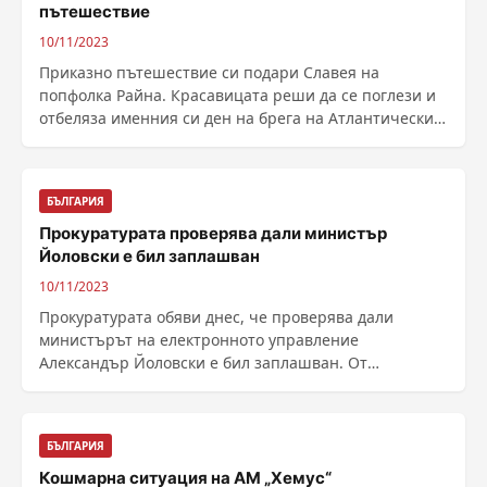
пътешествие
10/11/2023
Приказно пътешествие си подари Славея на
попфолка Райна. Красавицата реши да се поглези и
отбеляза именния си ден на брега на Атлантическия
океан. ......
БЪЛГАРИЯ
Прокуратурата проверява дали министър
Йоловски е бил заплашван
10/11/2023
Прокуратурата обяви днес, че проверява дали
министърът на електронното управление
Александър Йоловски е бил заплашван. От
държавното обвинение са ......
БЪЛГАРИЯ
Кошмарна ситуация на АМ „Хемус“