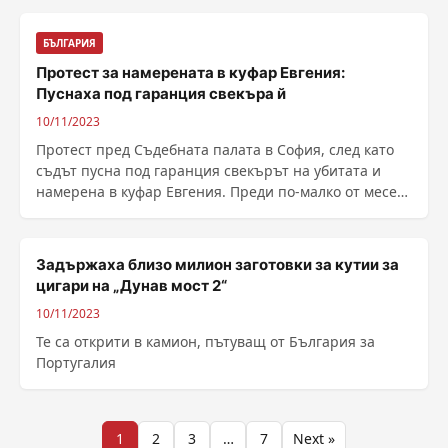
БЪЛГАРИЯ
Протест за намерената в куфар Евгения:
Пуснаха под гаранция свекъра й
10/11/2023
Протест пред Съдебната палата в София, след като
съдът пусна под гаранция свекърът на убитата и
намерена в куфар Евгения. Преди по-малко от месец
......
Задържаха близо милион заготовки за кутии за
цигари на „Дунав мост 2“
10/11/2023
Те са открити в камион, пътуващ от България за
Португалия
Разделяне
1
2
3
…
7
Next »