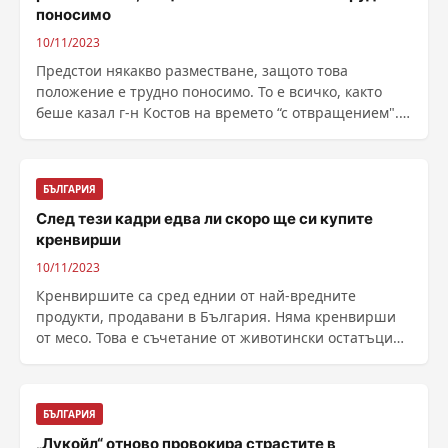
поносимо
10/11/2023
Предстои някакво разместване, защото това
положение е трудно поносимо. То е всичко, както
беше казал г-н Костов на времето “с отвращением".
Това ......
БЪЛГАРИЯ
След тези кадри едва ли скоро ще си купите
кренвирши
10/11/2023
Кренвиршите са сред еднии от най-вредните
продукти, продавани в България. Няма кренвирши
от месо. Това е съчетание от животински остатъци
(МОМ – ......
БЪЛГАРИЯ
„Лукойл“ отново провокира страстите в