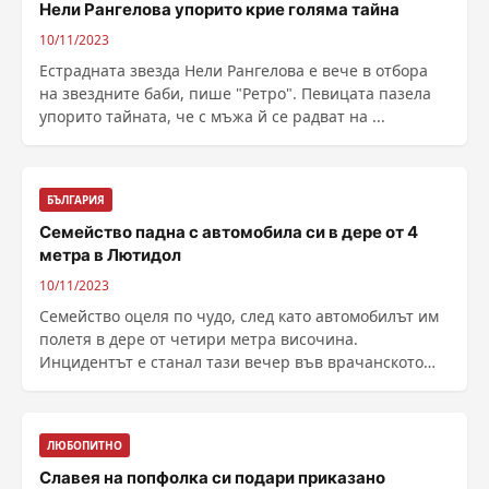
Нели Рангелова упорито крие голяма тайна
10/11/2023
Естрадната звезда Нели Рангелова е вече в отбора
на звездните баби, пише "Ретро". Певицата пазела
упорито тайната, че с мъжа й се радват на ...
БЪЛГАРИЯ
Семейство падна с автомобила си в дере от 4
метра в Лютидол
10/11/2023
Семейство оцеля по чудо, след като автомобилът им
полетя в дере от четири метра височина.
Инцидентът е станал тази вечер във врачанското
село ......
ЛЮБОПИТНО
Славея на попфолка си подари приказано