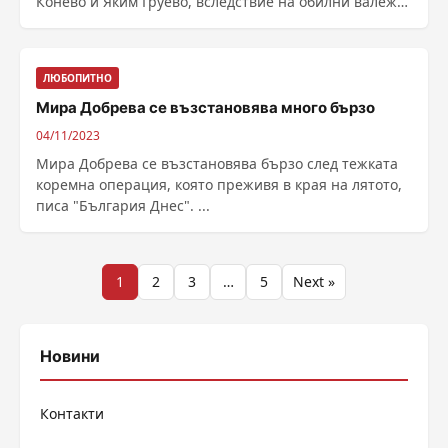
Конево и Яким Груево, вследствие на обилни валежи
и ......
ЛЮБОПИТНО
Мира Добрева се възстановява много бързо
04/11/2023
Мира Добрева се възстановява бързо след тежката
коремна операция, която преживя в края на лятото,
писа "България Днес". ...
Разделяне
1
2
3
…
5
Next »
на
публикациите
Новини
на
Контакти
страници