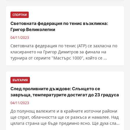
СПОРТНИ
Световната федерация по тенис възкликна:
Григор Великолепни
04/11/2023
Световната федерация по тенис (ATP) се захласна по
класирането на Григор Димитров за финала на
турнира от сериите "Мастърс 1000", който се ...
БЪЛГАРИЯ
След проливните дъждове: Слънцето се
завръща, температурите достигат до 23 градуса
04/11/2023
До полунощ валежите и в крайните източни райони
ще спрат, облачността ще се разкъса и намалее. Над
цялата страна ще бъде предимно ясно. Ще духа слаб
......