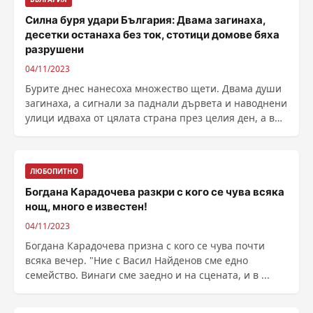
Силна буря удари България: Двама загинаха,
десетки останаха без ток, стотици домове бяха
разрушени
04/11/2023
Бурите днес нанесоха множество щети. Двама души
загинаха, а сигнали за паднали дървета и наводнени
улици идваха от цялата страна през целия ден, а в
......
ЛЮБОПИТНО
Богдана Карадочева разкри с кого се чува всяка
нощ, много е известен!
04/11/2023
Богдана Карадочева призна с кого се чува почти
всяка вечер. "Ние с Васил Найденов сме едно
семейство. Винаги сме заедно и на сцената, и в ...