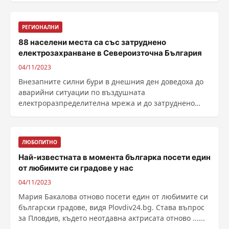
РЕГИОНАЛНИ
88 населени места са със затруднено
електрозахранване в Североизточна България
04/11/2023
Внезапните силни бури в днешния ден доведоха до
аварийни ситуации по въздушната
електроразпределителна мрежа и до затруднено
електрозах-ранване на ......
ЛЮБОПИТНО
Най-известната в момента българка посети един
от любимите си градове у нас
04/11/2023
Мария Бакалова отново посети един от любимите си
български градове, видя Plovdiv24.bg. Става въпрос
за Пловдив, където неотдавна актрисата отново ......