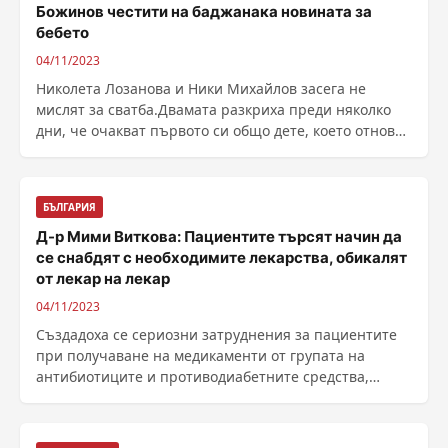
Божинов честити на баджанака новината за
бебето
04/11/2023
Николета Лозанова и Ники Михайлов засега не
мислят за сватба.Двамата разкриха преди няколко
дни, че очакват първото си общо дете, което отново
......
БЪЛГАРИЯ
Д-р Мими Виткова: Пациентите търсят начин да
се снабдят с необходимите лекарства, обикалят
от лекар на лекар
04/11/2023
Създадоха се сериозни затруднения за пациентите
при получаване на медикаменти от групата на
антибиотиците и противодиабетните средства,
поради това, ......