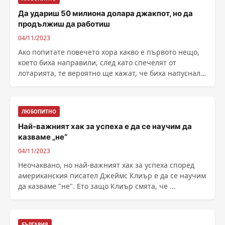
Да удариш 50 милиона долара джакпот, но да
продължиш да работиш
04/11/2023
Ако попитате повечето хора какво е първото нещо,
което биха направили, след като спечелят от
лотарията, те вероятно ще кажат, че биха напуснали
......
ЛЮБОПИТНО
Най-важният хак за успеха е да се научим да
казваме „не“
04/11/2023
Неочаквано, но най-важният хак за успеха според
американския писател Джеймс Клиър е да се научим
да казваме "не". Ето защо Клиър смята, че ...
БЪЛГАРИЯ